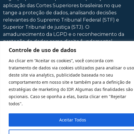
aplicação das Cortes Superiores brasileiras no que
tange a proteção de dados, analisando decisões
relevantes do Supremo Tribunal Federal (STF) e
Superior Tribunal de justiça (STJ). O
amadurecimento da LGPD e o reconhecimento da
proteção de dados como direito fundamental
apontam para uma jurisprudência em evolução, que
Controle de uso de dados
equilibra inovação tecnológica e direitos
Ao clicar em “Aceitar os cookies”, você concorda com
fundamentais. O presente grupo de pesquisa
tratamento de dados via cookies utilizados para analisar o uso
analisará as tendências e desafios da proteção de
deste site via analytics, publicidade baseada no seu
dados no Brasil a partir da jurisprudência das Cortes,
comportamento em nosso site e também para a definição de
contribuindo para o fortalecimento de uma
estratégias de marketing do IDP. Algumas das finalidades são
abordagem jurídica segura e que seja centrada na
opcionais. Caso se oponha a elas, basta clicar em "Rejeitar
privacidade, de modo a influenciar praticas nos
todos".
setores público e privado, consolidando, assim, uma
base legal mais robusta e moderna no Brasil.
Aceitar Todos
Acesse o diretório do CNPq" URL do botão