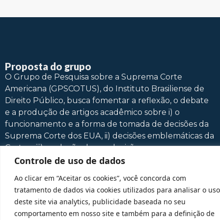
Proposta do grupo
O Grupo de Pesquisa sobre a Suprema Corte
Americana (GPSCOTUS), do Instituto Brasiliense de
Direito Público, busca fomentar a reflexão, o debate
e a produção de artigos acadêmico sobre i) o
funcionamento e a forma de tomada de decisões da
Suprema Corte dos EUA, ii) decisões emblemáticas da
Corte e iii) a relação dessas decisões com o
Controle de uso de dados
ordenamento jurídico brasileiro. Para tanto, contará
com a participação direta de professores e
Ao clicar em “Aceitar os cookies”, você concorda com
pesquisadores do tema, responsáveis pela
tratamento de dados via cookies utilizados para analisar o uso
apresentação e discussão de casos emblemáticos, e
deste site via analytics, publicidade baseada no seu
dos alunos que serão fundamentais para fomentar o
comportamento em nosso site e também para a definição de
debate e a pesquisa sobre os tópicos a serem