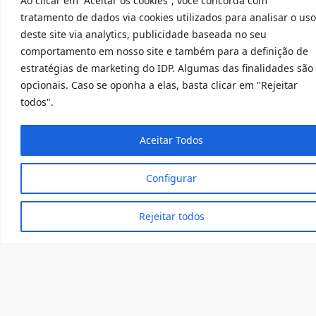
Ao clicar em “Aceitar os cookies”, você concorda com
MEMBROS
PUBLICAÇÕES
CALENDÁRIO
tratamento de dados via cookies utilizados para analisar o uso
ATIVIDADES
deste site via analytics, publicidade baseada no seu
comportamento em nosso site e também para a definição de
estratégias de marketing do IDP. Algumas das finalidades são
opcionais. Caso se oponha a elas, basta clicar em "Rejeitar
todos".
Aceitar Todos
Proposta do grupo
Levantar questões relevantes do direito tributário e
Configurar
do direito processual tributário por meio de reuniões
mensais realizadas presencialmente e/ou online pelo
Rejeitar todos
youtube, inclusive com convidados.
As questões para debate serão apresentadas pelos
integrantes do grupo e pelo público participante,
almejando a elaboração anual de uma coletânea de
artigos sobre os temas debatidos nas reuniões.