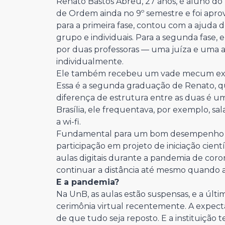
Renato Bastos Abreu, 27 anos, é aluno do 
de Ordem ainda no 9º semestre e foi apro
para a primeira fase, contou com a ajud
grupo e individuais. Para a segunda fase, 
por duas professoras — uma juíza e uma 
individualmente.
Ele também recebeu um vade mecum exclus
Essa é a segunda graduação de Renato, qu
diferença de estrutura entre as duas é um
Brasília, ele frequentava, por exemplo, sal
a wi-fi.
Fundamental para um bom desempenho no
participação em projeto de iniciação cien
aulas digitais durante a pandemia de cor
continuar a distância até mesmo quando a 
E a pandemia?
Na UnB, as aulas estão suspensas, e a últ
cerimônia virtual recentemente. A expecta
de que tudo seja reposto. E a instituição t