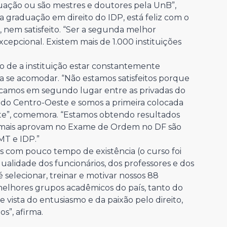
duação ou são mestres e doutores pela UnB”,
 graduação em direito do IDP, está feliz com o
, nem satisfeito. “Ser a segunda melhor
xcepcional. Existem mais de 1.000 instituições
to de a instituição estar constantemente
 se acomodar. “Não estamos satisfeitos porque
Ficamos em segundo lugar entre as privadas do
as do Centro-Oeste e somos a primeira colocada
este”, comemora. “Estamos obtendo resultados
ue mais aprovam no Exame de Ordem no DF são
MT e IDP.”
es com pouco tempo de existência (o curso foi
qualidade dos funcionários, dos professores e dos
é selecionar, treinar e motivar nossos 88
lhores grupos acadêmicos do país, tanto do
 vista do entusiasmo e da paixão pelo direito,
s”, afirma.