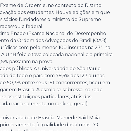
o Exame de Ordem e, no contexto do Distrito
provação dos estudantes. Houve edições em que
us sócios-fundadores o ministro do Supremo
rapassou a federal.
 último Enade (Exame Nacional de Desempenho
nto da Ordem dos Advogados do Brasil (OAB)
rídicas com pelo menos 100 inscritos na 27ª, na
 UnB foi a oitava colocada nacional e a primeira
63,5% passaram na prova.
des públicas. A Universidade de São Paulo
cada de todo o país, com 79,5% dos 127 alunos
de 50,3% entre seus 191 concorrentes, ficou em
r em Brasília. A escola se sobressai na rede
 as instituições particulares, atrás das
ocada nacionalmente no ranking geral).
 Universidade de Brasília, Mamede Said Maia
primeiramente, à qualidade dos alunos. “O