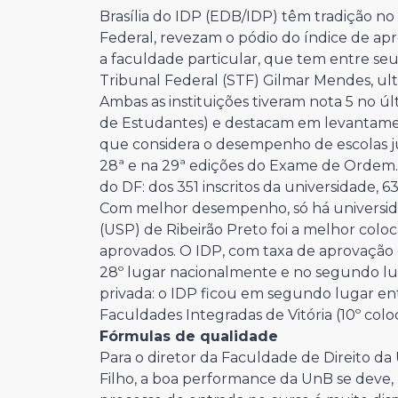
Brasília do IDP (EDB/IDP) têm tradição n
Federal, revezam o pódio do índice de a
a faculdade particular, que tem entre se
Tribunal Federal (STF) Gilmar Mendes, ult
Ambas as instituições tiveram nota 5 no
de Estudantes) e destacam em levantame
que considera o desempenho de escolas ju
28ª e na 29ª edições do Exame de Ordem. A
do DF: dos 351 inscritos da universidade, 
Com melhor desempenho, só há universida
(USP) de Ribeirão Preto foi a melhor colo
aprovados. O IDP, com taxa de aprovação 
28º lugar nacionalmente e no segundo luga
privada: o IDP ficou em segundo lugar entre
Faculdades Integradas de Vitória (10º col
Fórmulas de qualidade
Para o diretor da Faculdade de Direito da
Filho, a boa performance da UnB se deve, 