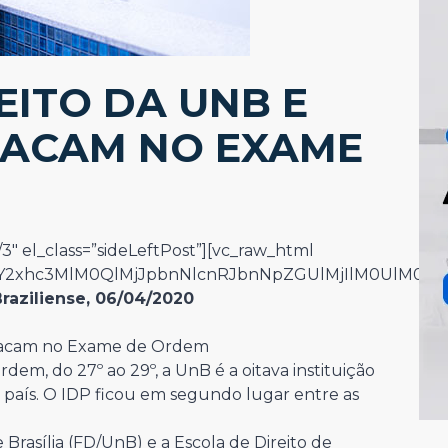
EITO DA UNB E
STACAM NO EXAME
3″ el_class=”sideLeftPost”][vc_raw_html
IwY2xhc3MlM0QlMjJpbnNlcnRJbnNpZGUlMjIlM0UlM0M
Braziliense, 06/04/2020
estacam no Exame de Ordem
em, do 27º ao 29º, a UnB é a oitava instituição
país. O IDP ficou em segundo lugar entre as
Brasília (FD/UnB) e a Escola de Direito de