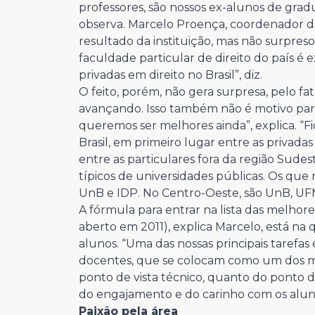
professores, são nossos ex-alunos de gra
observa. Marcelo Proença, coordenador da
resultado da instituição, mas não surpreso
faculdade particular de direito do país é e
privadas em direito no Brasil”, diz.
O feito, porém, não gera surpresa, pelo fa
avançando. Isso também não é motivo para
queremos ser melhores ainda”, explica. “
Brasil, em primeiro lugar entre as privad
entre as particulares fora da região Sud
típicos de universidades públicas. Os q
UnB e IDP. No Centro-Oeste, são UnB, UF
A fórmula para entrar na lista das melhor
aberto em 2011), explica Marcelo, está na 
alunos. “Uma das nossas principais tarefas 
docentes, que se colocam como um dos me
ponto de vista técnico, quanto do ponto de
do engajamento e do carinho com os aluno
Paixão pela área