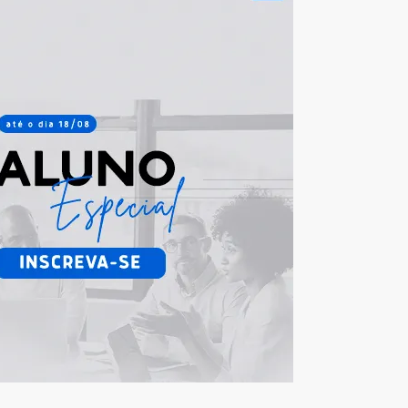
lMkZkaXYlM0U=