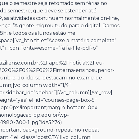
 que o semestre seja retomado sem férias no
do semestre, que deve se estender até
P, as atividades continuam normalmente on-line,
ça. “A gente migrou tudo para o digital. Damos
8h, e todos os alunos estão me
ace][vc_btn title=”Acesse a matéria completa”
ght” i_icon_fontawesome=”fa fa-file-pdf-o”
aziliense.com.br%2Fapp%2Fnoticia%2Feu-
2020%2F04%2F06%2Finterna-ensinosuperior-
unb-e-do-idp-se-destacam-no-exame-de-
lumn][vc_column width=”1/4″
ar sidebar_id=”sidebar”][/vc_column][/vc_row]
eight=”yes” el_id=”courses-page-box-5″
op: 0px !important;margin-bottom: 0px
/homologacao.idp.edu.br/wp-
-1980×300-1.jpg?id=5274)
!important;background-repeat: no-repeat
ant;}” el_class=”postCTA”][vc_column]