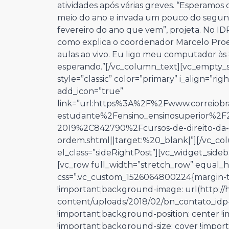
atividades após várias greves. “Esperamos
meio do ano e invada um pouco do segun
fevereiro do ano que vem”, projeta. No ID
como explica o coordenador Marcelo Proen
aulas ao vivo. Eu ligo meu computador às 
esperando.”[/vc_column_text][vc_empty_sp
style=”classic” color=”primary” i_align=”ri
add_icon=”true”
link=”url:https%3A%2F%2Fwww.correiobr
estudante%2Fensino_ensinosuperior%2F
2019%2C842790%2Fcursos-de-direito-da-
ordem.shtml||target:%20_blank|”][/vc_co
el_class=”sideRightPost”][vc_widget_sideb
[vc_row full_width=”stretch_row” equal_h
css=”.vc_custom_1526064800224{margin-t
!important;background-image: url(http:/
content/uploads/2018/02/bn_contato_idp
!important;background-position: center 
!important;background-size: cover !import