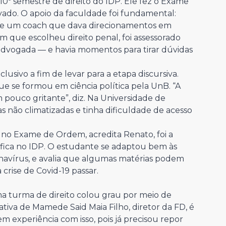
10º semestre de direito do IDP. Ele fez o Exame
vado. O apoio da faculdade foi fundamental:
a de um coach que dava direcionamentos em
em que escolheu direito penal, foi assessorado
advogada — e havia momentos para tirar dúvidas
ivo a fim de levar para a etapa discursiva.
e se formou em ciência política pela UnB. “A
 pouco gritante”, diz. Na Universidade de
as não climatizadas e tinha dificuldade de acesso
 Exame de Ordem, acredita Renato, foi a
tífica no IDP. O estudante se adaptou bem às
onavírus, e avalia que algumas matérias podem
crise de Covid-19 passar.
ima turma de direito colou grau por meio de
tiva de Mamede Said Maia Filho, diretor da FD, é
em experiência com isso, pois já precisou repor