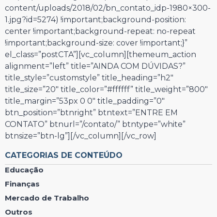
content/uploads/2018/02/bn_contato_idp-1980×300-
1.jpg?id=5274) !important;background-position:
center !important;background-repeat: no-repeat
!important;background-size: cover !important;}”
el_class=”postCTA”][vc_column][themeum_action
alignment=”left” title=”AINDA COM DÚVIDAS?”
title_style=”customstyle” title_heading=”h2″
title_size=”20″ title_color=”#ffffff” title_weight=”800″
title_margin=”53px 0 0″ title_padding=”0″
btn_position=”btnright” btntext=”ENTRE EM
CONTATO” btnurl=”/contato/” btntype=”white”
btnsize=”btn-lg”][/vc_column][/vc_row]
CATEGORIAS DE CONTEÚDO
Educação
Finanças
Mercado de Trabalho
Outros