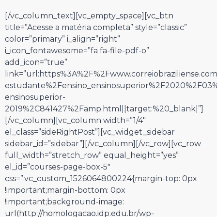
[/vc_column_text][vc_empty_space][vc_btn
title=”Acesse a matéria completa” style=”classic”
color=”primary” i_align=”right”
i_icon_fontawesome=”fa fa-file-pdf-o”
add_icon=”true”
link=”url:https%3A%2F%2Fwww.correiobraziliense.c
estudante%2Fensino_ensinosuperior%2F2020%2F03%
ensinosuperior-
2019%2C841427%2Famp.html||target:%20_blank|”]
[/vc_column][vc_column width=”1/4″
el_class=”sideRightPost”][vc_widget_sidebar
sidebar_id=”sidebar”][/vc_column][/vc_row][vc_row
full_width=”stretch_row” equal_height=”yes”
el_id=”courses-page-box-5″
css=”.vc_custom_1526064800224{margin-top: 0px
!important;margin-bottom: 0px
!important;background-image:
url(http://homologacao.idp.edu.br/wp-