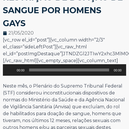
SANGUE POR HOMENS
GAYS
21/05/2020
Tocador
[vc_row el_id=”post”][vc_column width=”2/3″
de
el_class=”sideLeftPost”][vc_raw_html
áudio
el_id=”postImgDestaque”]JTNDZGl2JTIwY2xhc3Ml
[/vc_raw_html][vc_empty_space][vc_column_text]
00:00
00:00
Neste mês, o Plenário do Supremo Tribunal Federal
(STF) considerou inconstitucionais dispositivos de
normas do Ministério da Saúde e da Agência Nacional
de Vigilância Sanitária (Anvisa) que excluíam, do rol
de habilitados para doação de sangue, homens que
tiveram, nos últimos 12 meses, relações sexuais com
outros homens e/ou as parceiras sexuais destes.