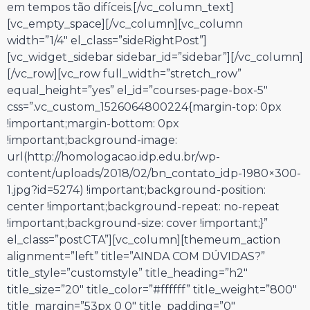
em tempos tão difíceis.[/vc_column_text]
[vc_empty_space][/vc_column][vc_column
width=”1/4″ el_class=”sideRightPost”]
[vc_widget_sidebar sidebar_id=”sidebar”][/vc_column]
[/vc_row][vc_row full_width=”stretch_row”
equal_height=”yes” el_id=”courses-page-box-5″
css=”.vc_custom_1526064800224{margin-top: 0px
!important;margin-bottom: 0px
!important;background-image:
url(http://homologacao.idp.edu.br/wp-
content/uploads/2018/02/bn_contato_idp-1980×300-
1.jpg?id=5274) !important;background-position:
center !important;background-repeat: no-repeat
!important;background-size: cover !important;}”
el_class=”postCTA”][vc_column][themeum_action
alignment=”left” title=”AINDA COM DÚVIDAS?”
title_style=”customstyle” title_heading=”h2″
title_size=”20″ title_color=”#ffffff” title_weight=”800″
title_margin=”53px 0 0″ title_padding=”0″