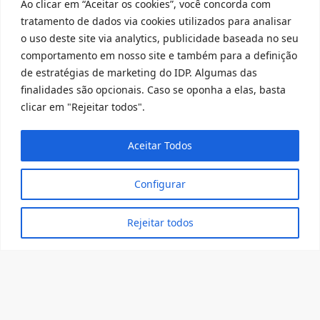
Ao clicar em “Aceitar os cookies”, você concorda com
IDP (graduação, pós-graduação,
tratamento de dados via cookies utilizados para analisar
mestrado ou doutorado) Período: 28
o uso deste site via analytics, publicidade baseada no seu
de março a 05 de abril de 2023 Acesse
comportamento em nosso site e também para a definição
o edital no botão…
de estratégias de marketing do IDP. Algumas das
finalidades são opcionais. Caso se oponha a elas, basta
clicar em "Rejeitar todos".
mar 14
2023
Aceitar Todos
OBSERVATÓRIO DA
MACROLITIGÂNCIA FISCAL
Configurar
E ADITUS IURE – PROCESSO
CIVIL E TUTELA EFETIVA DE
Rejeitar todos
DIREITOS
O Observatório da Macrolitigância
Fiscal (OMF-IDP) e o Grupo de
Pesquisa Aditus Iure-Processo Civil e
Tutela Efetiva de Direitos, integrantes