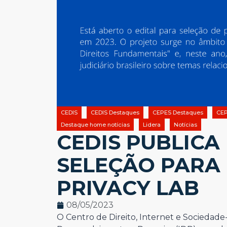
CEDIS
CEDIS Destaques
CEPES Destaques
CEP
Destaque home notícias
Lidera
Notícias
CEDIS PUBLICA
SELEÇÃO PARA 
PRIVACY LAB
08/05/2023
O Centro de Direito, Internet e Sociedade-