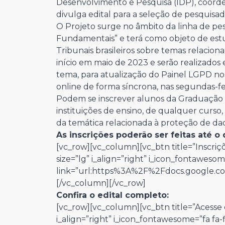
Desenvolvimento e Pesquisa (IDP), coord
divulga edital para a seleção de pesquisad
O Projeto surge no âmbito da linha de pes
Fundamentais” e terá como objeto de estu
Tribunais brasileiros sobre temas relaciona
início em maio de 2023 e serão realizado
tema, para atualização do Painel LGPD nos
online de forma síncrona, nas segundas-fei
Podem se inscrever alunos da Graduação
instituições de ensino, de qualquer curs
da temática relacionada à proteção de dad
As inscrições poderão ser feitas até o 
[vc_row][vc_column][vc_btn title=”Inscriçõe
size=”lg” i_align=”right” i_icon_fontawesom
link=”url:https%3A%2F%2Fdocs.googl
[/vc_column][/vc_row]
Confira o edital completo:
[vc_row][vc_column][vc_btn title=”Acesse o 
i_align=”right” i_icon_fontawesome=”fa fa-