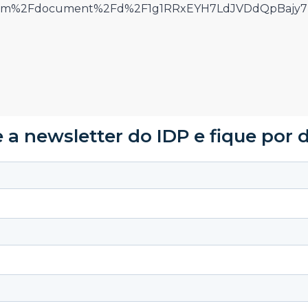
e.com%2Fdocument%2Fd%2F1g1RRxEYH7LdJVDdQpBajy7
 a newsletter do IDP e fique por 