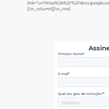
link=”url:https%3A%2F%2Fdocs.googl
[/vc_column][/vc_row]
Assine