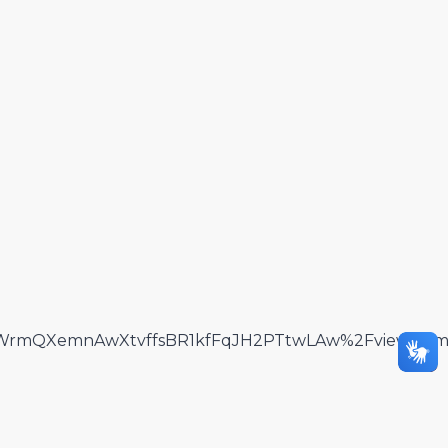
WrmQXemnAwXtvffsBR1kfFqJH2PTtwLAw%2Fviewform||t