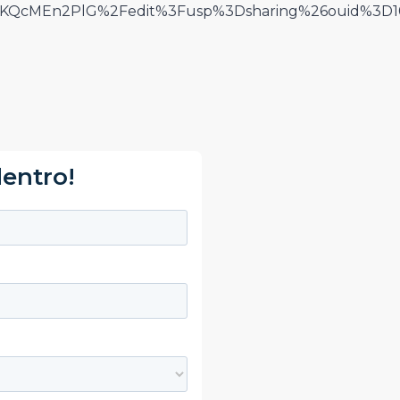
KQcMEn2PlG%2Fedit%3Fusp%3Dsharing%26ouid%3D101
dentro!