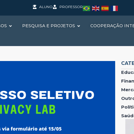
ALUNO
PROFESSOR
SOS
PESQUISA E PROJETOS
COOPERAÇÃO INT
CAT
Educ
Fina
Merc
Outr
Polí
Saúd