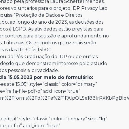
enado pela professora Laura Schertel Mendes,
ores voluntários para o projeto IDP Privacy Lab.
quisa “Proteção de Dados e Direitos
do, ao longo do ano de 2023, as decisões dos
dos à LGPD. As atividades estão previstas para
s encontros para discussão e aprofundamento no
 Tribunais. Os encontros quinzenais serão
ras das 11h30 às 13h00.
 ou da Pós-Graduação do IDP ou de outras
o, desde que demonstrem interesse pelo estudo
os pessoais e privacidade.
dia 15.05.2023 por meio do formulário:
s até 15.05″ style=”classic” color=”primary”
e=”fa fa-file-pdf-o” add_icon=”true”
e.com%2Fforms%2Fd%2Fe%2F1FAIpQLSe188lrRXKbPgBlq
edital” style=”classic” color=”primary” size=”lg”
file-pdf-o” add_icon=”true”