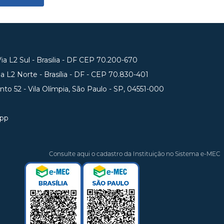
a L2 Sul - Brasilia - DF CEP 70.200-670
 L2 Norte - Brasília - DF - CEP 70.830-401
unto 52 - Vila Olímpia, São Paulo - SP, 04551-000
app
Consulte aqui o cadastro da Instituição no Sistema e-MEC