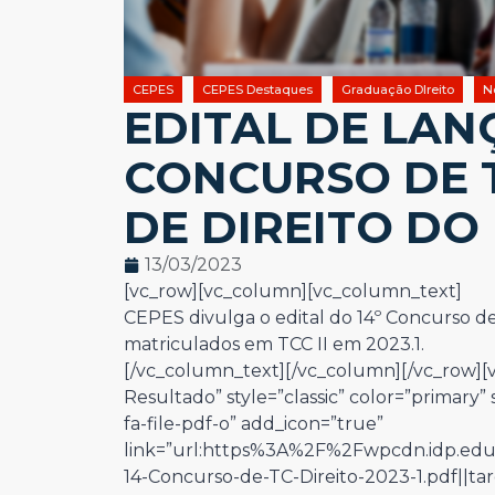
CEPES
CEPES Destaques
Graduação DIreito
N
EDITAL DE LAN
CONCURSO DE 
DE DIREITO DO 
13/03/2023
[vc_row][vc_column][vc_column_text]
CEPES divulga o edital do 14º Concurso de
matriculados em TCC II em 2023.1.
[/vc_column_text][/vc_column][/vc_row][v
Resultado” style=”classic” color=”primary” 
fa-file-pdf-o” add_icon=”true”
link=”url:https%3A%2F%2Fwpcdn.idp.ed
14-Concurso-de-TC-Direito-2023-1.pdf||ta