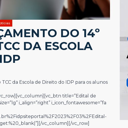
otícias
ÇAMENTO DO 14º
TCC DA ESCOLA
IDP
 TCC da Escola de Direito do IDP para os alunos
c_row][vc_column][vc_btn title=”Edital de
size=”lg” i_align=”right” i_icon_fontawesome=”fa
u.br%2Fidpsiteportal%2F2023%2F03%2FEdital-
rget:%20_blank|”][/vc_column][/vc_row]