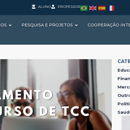
ALUNO
PROFESSOR
SOS
PESQUISA E PROJETOS
COOPERAÇÃO INT
CAT
Educ
Fina
Merc
Outr
Polí
Saúd