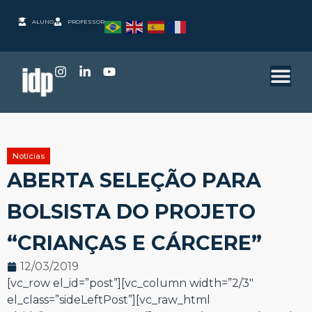
ALUNO
PROFESSOR
Notícias
ABERTA SELEÇÃO PARA
BOLSISTA DO PROJETO
“CRIANÇAS E CÁRCERE”
12/03/2019
[vc_row el_id=”post”][vc_column width=”2/3″
el_class=”sideLeftPost”][vc_raw_html