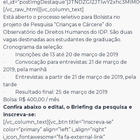
el_id=”postImgDestaque”]JTNDZGl2JTIwY2xhc3Ml
[/vc_raw_html][vc_column_text]
Está aberto o processo seletivo para Bolsista no
projeto de Pesquisa “Crianças e Cárcere” do
Observatório de Direitos Humanos do IDP. São duas
vagas destinadas aos estudantes de graduação.
Cronograma da seleção:
· Inscrições: de 13 até 20 de março de 2019
· Convocação para entrevistas: 21 de março de
2019, pela manhã
· Entrevistas: a partir de 21 de março de 2019, pela
tarde
· Resultado final: 25 de março de 2019
Bolsa: R$ 400,00 / mês
Confira abaixo o edital, o Briefing da pesquisa e
inscreva-se:
[/vc_column_text][vc_btn title=”Inscreva-se”
color=”primary” align=”left” i_align=”right”
i_icon_fontawesome=”fa fa-external-link”