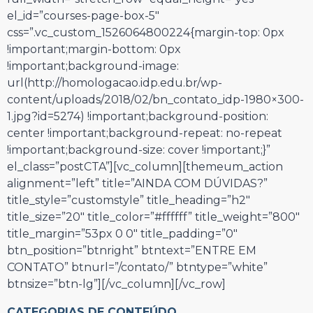
el_id=”courses-page-box-5″
css=”.vc_custom_1526064800224{margin-top: 0px
!important;margin-bottom: 0px
!important;background-image:
url(http://homologacao.idp.edu.br/wp-
content/uploads/2018/02/bn_contato_idp-1980×300-
1.jpg?id=5274) !important;background-position:
center !important;background-repeat: no-repeat
!important;background-size: cover !important;}”
el_class=”postCTA”][vc_column][themeum_action
alignment=”left” title=”AINDA COM DÚVIDAS?”
title_style=”customstyle” title_heading=”h2″
title_size=”20″ title_color=”#ffffff” title_weight=”800″
title_margin=”53px 0 0″ title_padding=”0″
btn_position=”btnright” btntext=”ENTRE EM
CONTATO” btnurl=”/contato/” btntype=”white”
btnsize=”btn-lg”][/vc_column][/vc_row]
CATEGORIAS DE CONTEÚDO