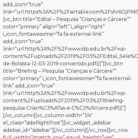
add_icon=”true”
link=”url:https%3A%2F%2Fairtable.com%2Fshr6OjPMiS
[vc_btn title=”Edital – Pesquisa “Crianças e Cárcere“”
color=”primary” align=”left” i_align=”right”
i_icon_fontawesome=”fa fa-external-link”
add_icon=”true”
link=”url:http%3A%2F%2Fwww.idp.edu.br%2Fwp-
content%2Fuploads%2F2019%2F03%2FEdital_Sele
de-Bolsista-12-03-2019-convertido.pdf|||”][vc_btn
title=”Briefing – Pesquisa “Crianças e Cárcere“”
color=”primary” i_icon_fontawesome=”fa fa-external-
link” add_icon=”true”
link=”url:http%3A%2F%2Fwww.idp.edu.br%2Fwp-
content%2Fuploads%2F2019%2F03%2FBriefing-
pesquisa-Crian%C3%A7as-e-C%C3%A1rcere.pdf|||”]
[/vc_column][vc_column width=”1/4″
el_class=”sideRightPost”][vc_widget_sidebar
sidebar_id=”sidebar”][/vc_column][/vc_row][vc_row
full_width=”stretch_row” equal_height=”yes”