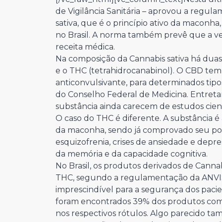
de Vigilância Sanitária – aprovou a regu
sativa, que é o princípio ativo da maconha,
no Brasil. A norma também prevê que a ve
receita médica.
Na composição da Cannabis sativa há duas 
e o THC (tetrahidrocanabinol). O CBD tem 
anticonvulsivante, para determinados tipos
do Conselho Federal de Medicina. Entretan
substância ainda carecem de estudos cie
O caso do THC é diferente. A substância é a
da maconha, sendo já comprovado seu po
esquizofrenia, crises de ansiedade e de
da memória e da capacidade cognitiva.
No Brasil, os produtos derivados de Cannab
THC, segundo a regulamentação da ANVISA
imprescindível para a segurança dos paci
foram encontrados 39% dos produtos com
nos respectivos rótulos. Algo parecido t