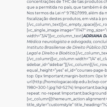
concentrações de THC de tais produtos c
que a permitida no país, que também é de
Nos termos da Lei nº 9.782/1999, além da 
fiscalização destes produtos, em vista à p
[/vc_column_text][vc_empty_space][vc_ro
[vc_single_image image=”11147″ img_size
width=”3/4″][vc_column_text]
ADRIANA D
Médica neurologista e advogada, conclui
Instituto Brasiliense de Direito Público (
Legal e Direito e Bioética.
[/vc_column_tex
[/vc_column][vc_column width=”1/4″ el_cl
sidebar_id=”sidebar”][/vc_column][/vc_ro
equal_height=”yes” el_id=”courses-page-
top: 0px !important;margin-bottom: 0px 
url(http://homologacao.idp.edu.br/wp-co
1980×300-1.jpg?id=5274) !important;back
repeat: no-repeat !important;background-si
[vc_column][themeum_action alignment=
title_style=”customstyle” title_heading=”h2″