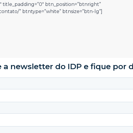
″ title_padding=”0″ btn_position=”btnright”
ntato/” btntype=”white” btnsize=”btn-lg”]
 a newsletter do IDP e fique por 