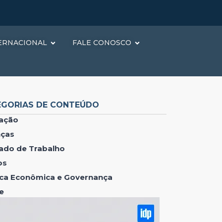
ERNACIONAL
FALE CONOSCO
EGORIAS DE CONTEÚDO
ação
nças
ado de Trabalho
os
tica Econômica e Governança
e
lMkZkaXYlM0U=