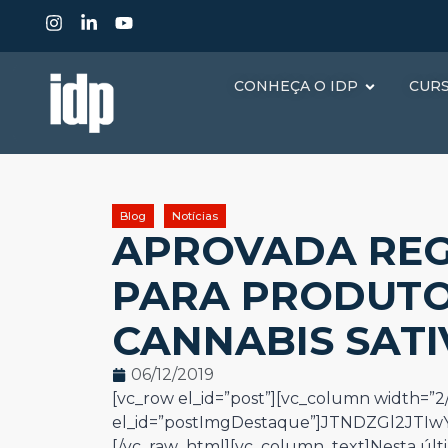
CONHEÇA O IDP
CUR
Blog
Notícias
APROVADA RE
PARA PRODUTO
CANNABIS SATI
06/12/2019
[vc_row el_id=”post”][vc_column width=”2/
el_id=”postImgDestaque”]JTNDZGl2JT
[/vc_raw_html][vc_column_text]Nesta últim