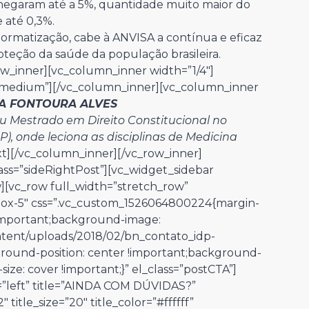
hegaram até a 5%, quantidade muito maior do
 até 0,3%.
normatização, cabe à ANVISA a contínua e eficaz
roteção da saúde da população brasileira.
w_inner][vc_column_inner width=”1/4″]
=”medium”][/vc_column_inner][vc_column_inner
A FONTOURA ALVES
u Mestrado em Direito Constitucional no
IDP), onde leciona as disciplinas de Medicina
t][/vc_column_inner][/vc_row_inner]
ass=”sideRightPost”][vc_widget_sidebar
w][vc_row full_width=”stretch_row”
box-5″ css=”.vc_custom_1526064800224{margin-
!important;background-image:
ntent/uploads/2018/02/bn_contato_idp-
ground-position: center !important;background-
ze: cover !important;}” el_class=”postCTA”]
”left” title=”AINDA COM DÚVIDAS?”
 title_size=”20″ title_color=”#ffffff”