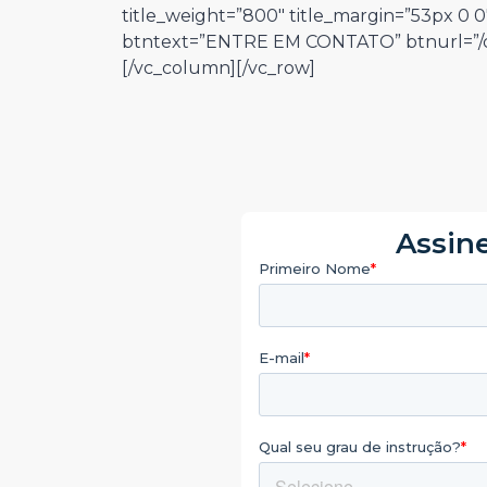
title_weight=”800″ title_margin=”53px 0 0
btntext=”ENTRE EM CONTATO” btnurl=”/co
[/vc_column][/vc_row]
Assine