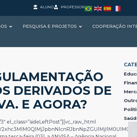
ALUNO
PROFESSOR
SOS
PESQUISA E PROJETOS
COOPERAÇÃO INT
CAT
GULAMENTAÇÃO
Educ
Fina
S DERIVADOS DE
Merc
VA. E AGORA?
Outr
Polí
Saúd
3″ el_class=”sideLeftPost”][vc_raw_html
IwY2xhc3MlM0QlMjJpbnNlcnRJbnNpZGUlMjIlM0UlM0M
a terça-feira (03), a ANVISA – Agência Nacional