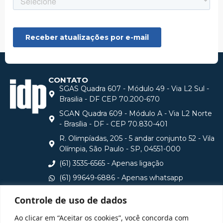
CONTATO
SGAS Quadra 607 - Módulo 49 - Via L2 Sul -
Brasilia - DF CEP 70.200-670
SGAN Quadra 609 - Módulo A - Via L2 Norte
- Brasília - DF - CEP 70.830-401
R. Olimpíadas, 205 - 5 andar conjunto 52 - Vila
Olímpia, São Paulo - SP, 04551-000
(61) 3535-6565 - Apenas ligação
(61) 99649-6886 - Apenas whatsapp
central@idp.edu.br
Controle de uso de dados
Consulte aqui o cadastro da Instituição no Sistema e-
Ao clicar em “Aceitar os cookies”, você concorda com
MEC