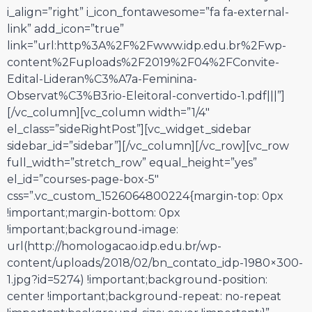
i_align=”right” i_icon_fontawesome=”fa fa-external-
link” add_icon=”true”
link=”url:http%3A%2F%2Fwww.idp.edu.br%2Fwp-
content%2Fuploads%2F2019%2F04%2FConvite-
Edital-Lideran%C3%A7a-Feminina-
Observat%C3%B3rio-Eleitoral-convertido-1.pdf|||”]
[/vc_column][vc_column width=”1/4″
el_class=”sideRightPost”][vc_widget_sidebar
sidebar_id=”sidebar”][/vc_column][/vc_row][vc_row
full_width=”stretch_row” equal_height=”yes”
el_id=”courses-page-box-5″
css=”.vc_custom_1526064800224{margin-top: 0px
!important;margin-bottom: 0px
!important;background-image:
url(http://homologacao.idp.edu.br/wp-
content/uploads/2018/02/bn_contato_idp-1980×300-
1.jpg?id=5274) !important;background-position:
center !important;background-repeat: no-repeat