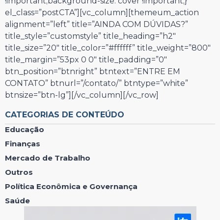
!important;background-size: cover !important;}”
el_class=”postCTA”][vc_column][themeum_action
alignment=”left” title=”AINDA COM DÚVIDAS?”
title_style=”customstyle” title_heading=”h2″
title_size=”20″ title_color=”#ffffff” title_weight=”800″
title_margin=”53px 0 0″ title_padding=”0″
btn_position=”btnright” btntext=”ENTRE EM
CONTATO” btnurl=”/contato/” btntype=”white”
btnsize=”btn-lg”][/vc_column][/vc_row]
CATEGORIAS DE CONTEÚDO
Educação
Finanças
Mercado de Trabalho
Outros
Política Econômica e Governança
Saúde