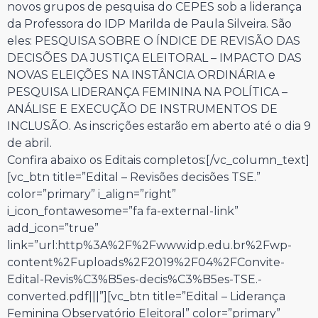
novos grupos de pesquisa do CEPES sob a liderança
da Professora do IDP Marilda de Paula Silveira. São
eles: PESQUISA SOBRE O ÍNDICE DE REVISÃO DAS
DECISÕES DA JUSTIÇA ELEITORAL – IMPACTO DAS
NOVAS ELEIÇÕES NA INSTÂNCIA ORDINÁRIA e
PESQUISA LIDERANÇA FEMININA NA POLÍTICA –
ANÁLISE E EXECUÇÃO DE INSTRUMENTOS DE
INCLUSÃO. As inscrições estarão em aberto até o dia 9
de abril.
Confira abaixo os Editais completos:
[/vc_column_text]
[vc_btn title=”Edital – Revisões decisões TSE.”
color=”primary” i_align=”right”
i_icon_fontawesome=”fa fa-external-link”
add_icon=”true”
link=”url:http%3A%2F%2Fwww.idp.edu.br%2Fwp-
content%2Fuploads%2F2019%2F04%2FConvite-
Edital-Revis%C3%B5es-decis%C3%B5es-TSE.-
converted.pdf|||”][vc_btn title=”Edital – Liderança
Feminina Observatório Eleitoral” color=”primary”