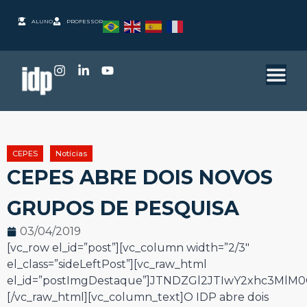
ALUNO
PROFESSOR
CEPES
Notícias
CEPES ABRE DOIS NOVOS
GRUPOS DE PESQUISA
03/04/2019
[vc_row el_id=”post”][vc_column width=”2/3″
el_class=”sideLeftPost”][vc_raw_html
el_id=”postImgDestaque”]JTNDZGl2JTIwY2xhc3Ml
[/vc_raw_html][vc_column_text]
O IDP abre dois