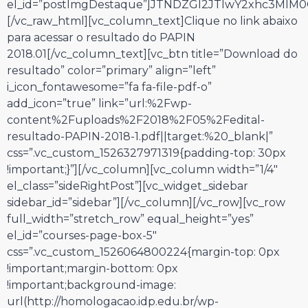
el_id=”postImgDestaque”]JTNDZGl2JTIwY2xhc3Ml
[/vc_raw_html][vc_column_text]Clique no link abaixo
para acessar o resultado do PAPIN
2018.01[/vc_column_text][vc_btn title=”Download do
resultado” color=”primary” align=”left”
i_icon_fontawesome=”fa fa-file-pdf-o”
add_icon=”true” link=”url:%2Fwp-
content%2Fuploads%2F2018%2F05%2Fedital-
resultado-PAPIN-2018-1.pdf||target:%20_blank|”
css=”.vc_custom_1526327971319{padding-top: 30px
!important;}”][/vc_column][vc_column width=”1/4″
el_class=”sideRightPost”][vc_widget_sidebar
sidebar_id=”sidebar”][/vc_column][/vc_row][vc_row
full_width=”stretch_row” equal_height=”yes”
el_id=”courses-page-box-5″
css=”.vc_custom_1526064800224{margin-top: 0px
!important;margin-bottom: 0px
!important;background-image:
url(http://homologacao.idp.edu.br/wp-