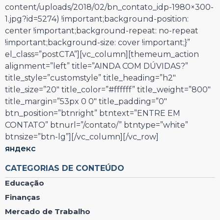
content/uploads/2018/02/bn_contato_idp-1980×300-
1.jpg?id=5274) !important;background-position:
center !important;background-repeat: no-repeat
!important;background-size: cover !important;}”
el_class=”postCTA”][vc_column][themeum_action
alignment=”left” title=”AINDA COM DÚVIDAS?”
title_style=”customstyle” title_heading=”h2″
title_size=”20″ title_color=”#ffffff” title_weight=”800″
title_margin=”53px 0 0″ title_padding=”0″
btn_position=”btnright” btntext=”ENTRE EM
CONTATO” btnurl=”/contato/” btntype=”white”
btnsize=”btn-lg”][/vc_column][/vc_row]
яндекс
CATEGORIAS DE CONTEÚDO
Educação
Finanças
Mercado de Trabalho