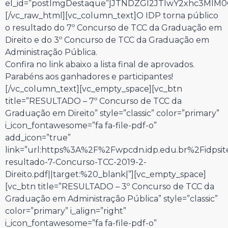
el_id=”postImgDestaque”]JTNDZGl2JTIwY2xhc3Ml
[/vc_raw_html][vc_column_text]O IDP torna público
o resultado do 7º Concurso de TCC da Graduação em
Direito e do 3º Concurso de TCC da Graduação em
Administração Pública.
Confira no link abaixo a lista final de aprovados.
Parabéns aos ganhadores e participantes!
[/vc_column_text][vc_empty_space][vc_btn
title=”RESULTADO – 7º Concurso de TCC da
Graduação em Direito” style=”classic” color=”primary”
i_icon_fontawesome=”fa fa-file-pdf-o”
add_icon=”true”
link=”url:https%3A%2F%2Fwpcdn.idp.edu.br%2Fidpsi
resultado-7-Concurso-TCC-2019-2-
Direito.pdf||target:%20_blank|”][vc_empty_space]
[vc_btn title=”RESULTADO – 3º Concurso de TCC da
Graduação em Administração Pública” style=”classic”
color=”primary” i_align=”right”
i_icon_fontawesome=”fa fa-file-pdf-o”