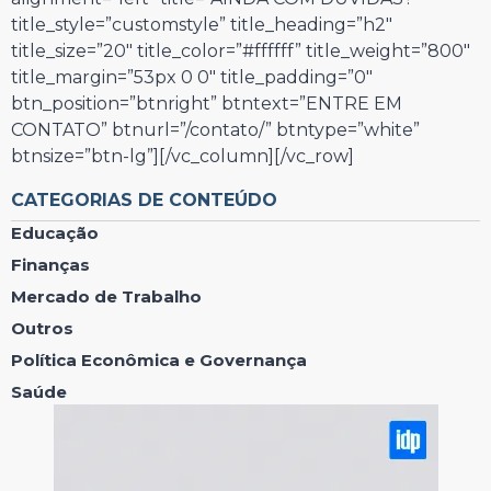
title_style=”customstyle” title_heading=”h2″
title_size=”20″ title_color=”#ffffff” title_weight=”800″
title_margin=”53px 0 0″ title_padding=”0″
btn_position=”btnright” btntext=”ENTRE EM
CONTATO” btnurl=”/contato/” btntype=”white”
btnsize=”btn-lg”][/vc_column][/vc_row]
CATEGORIAS DE CONTEÚDO
Educação
Finanças
Mercado de Trabalho
Outros
Política Econômica e Governança
Saúde