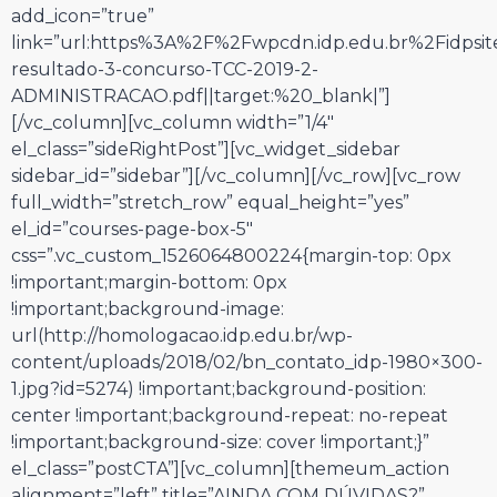
add_icon=”true”
link=”url:https%3A%2F%2Fwpcdn.idp.edu.br%2Fidpsi
resultado-3-concurso-TCC-2019-2-
ADMINISTRACAO.pdf||target:%20_blank|”]
[/vc_column][vc_column width=”1/4″
el_class=”sideRightPost”][vc_widget_sidebar
sidebar_id=”sidebar”][/vc_column][/vc_row][vc_row
full_width=”stretch_row” equal_height=”yes”
el_id=”courses-page-box-5″
css=”.vc_custom_1526064800224{margin-top: 0px
!important;margin-bottom: 0px
!important;background-image:
url(http://homologacao.idp.edu.br/wp-
content/uploads/2018/02/bn_contato_idp-1980×300-
1.jpg?id=5274) !important;background-position:
center !important;background-repeat: no-repeat
!important;background-size: cover !important;}”
el_class=”postCTA”][vc_column][themeum_action
alignment=”left” title=”AINDA COM DÚVIDAS?”