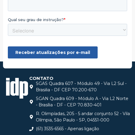
CONTATO
SGAS Quadra 607 - Módulo 49 - Via L2 Sul -
Brasilia - DF CEP 70.200-670
SGAN Quadra 609 - Módulo A - Via L2 Norte
- Brasília - DF - CEP 70.830-401
R. Olimpíadas, 205 - 5 andar conjunto 52 - Vila
Olímpia, São Paulo - SP, 04551-000
(61) 3535-6565 - Apenas ligação