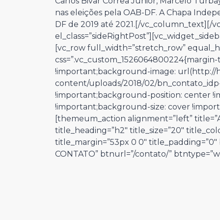
Carlos Bivar Correa Júnior, Marcelo Turbay 
nas eleições pela OAB-DF. A Chapa Inde
DF de 2019 até 2021.
[/vc_column_text][/v
el_class=”sideRightPost”][vc_widget_sideb
[vc_row full_width=”stretch_row” equal_h
css=”.vc_custom_1526064800224{margin-t
!important;background-image: url(http:/
content/uploads/2018/02/bn_contato_idp
!important;background-position: center 
!important;background-size: cover !import
[themeum_action alignment=”left” title=
title_heading=”h2″ title_size=”20″ title_col
title_margin=”53px 0 0″ title_padding=”0
CONTATO” btnurl=”/contato/” btntype=”wh