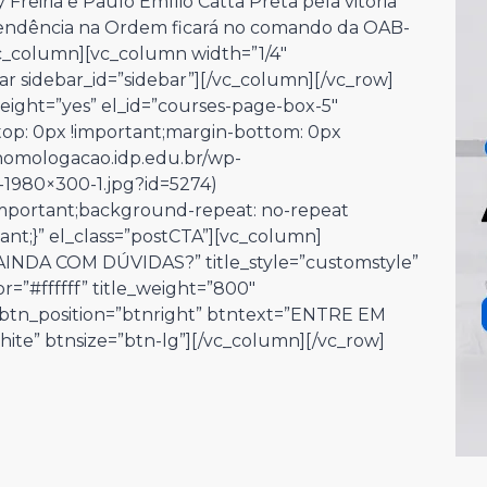
Freiria e Paulo Emílio Catta Preta pela vitória
pendência na Ordem ficará no comando da OAB-
c_column][vc_column width=”1/4″
ar sidebar_id=”sidebar”][/vc_column][/vc_row]
eight=”yes” el_id=”courses-page-box-5″
op: 0px !important;margin-bottom: 0px
/homologacao.idp.edu.br/wp-
-1980×300-1.jpg?id=5274)
!important;background-repeat: no-repeat
ant;}” el_class=”postCTA”][vc_column]
”AINDA COM DÚVIDAS?” title_style=”customstyle”
or=”#ffffff” title_weight=”800″
″ btn_position=”btnright” btntext=”ENTRE EM
ite” btnsize=”btn-lg”][/vc_column][/vc_row]