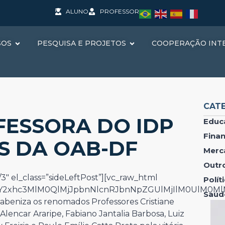
ALUNO
PROFESSOR
SOS
PESQUISA E PROJETOS
COOPERAÇÃO INT
CAT
FESSORA DO IDP
Educ
Fina
S DA OAB-DF
Merc
Outr
3″ el_class=”sideLeftPost”][vc_raw_html
Polí
IwY2xhc3MlM0QlMjJpbnNlcnRJbnNpZGUlMjIlM0UlM0M
Saúd
abeniza os renomados Professores Cristiane
encar Araripe, Fabiano Jantalia Barbosa, Luiz