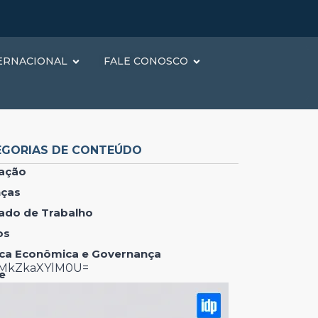
ERNACIONAL
FALE CONOSCO
EGORIAS DE CONTEÚDO
ação
nças
ado de Trabalho
os
tica Econômica e Governança
lMkZkaXYlM0U=
e