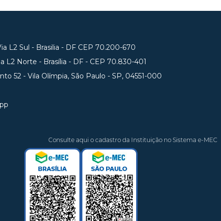
a L2 Sul - Brasilia - DF CEP 70.200-670
 L2 Norte - Brasília - DF - CEP 70.830-401
unto 52 - Vila Olímpia, São Paulo - SP, 04551-000
app
Consulte aqui o cadastro da Instituição no Sistema e-MEC