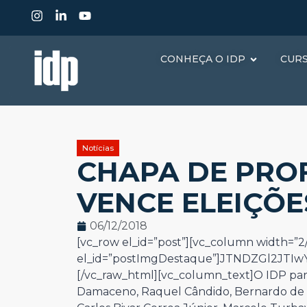
CONHEÇA O IDP
CUR
Notícias
CHAPA DE PRO
VENCE ELEIÇÕE
06/12/2018
[vc_row el_id=”post”][vc_column width=”2/
el_id=”postImgDestaque”]JTNDZGl2JT
[/vc_raw_html][vc_column_text]
O IDP par
Damaceno, Raquel Cândido, Bernardo de Al