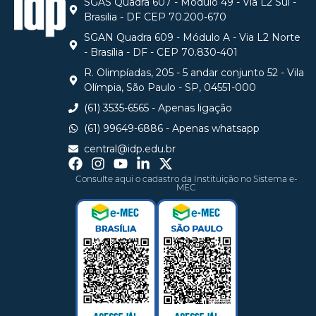
SGAS Quadra 607 - Módulo 49 - Via L2 Sul -
Brasilia - DF CEP 70.200-670
SGAN Quadra 609 - Módulo A - Via L2 Norte
- Brasília - DF - CEP 70.830-401
R. Olimpíadas, 205 - 5 andar conjunto 52 - Vila
Olímpia, São Paulo - SP, 04551-000
(61) 3535-6565 - Apenas ligação
(61) 99649-6886 - Apenas whatsapp
central@idp.edu.br
Consulte aqui o cadastro da Instituição no Sistema e-
MEC