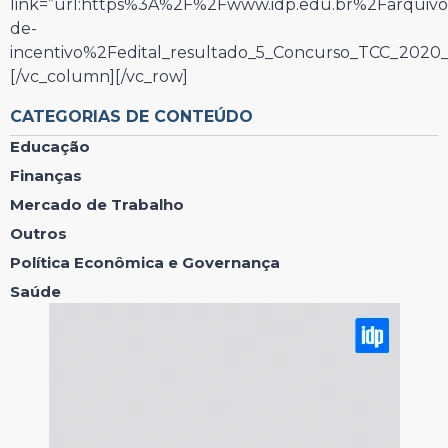
link=”url:https%3A%2F%2Fwww.idp.edu.br%2Farquiv
de-
incentivo%2Fedital_resultado_5_Concurso_TCC_2020_2
[/vc_column][/vc_row]
CATEGORIAS DE CONTEÚDO
Educação
Finanças
Mercado de Trabalho
Outros
Política Econômica e Governança
Saúde