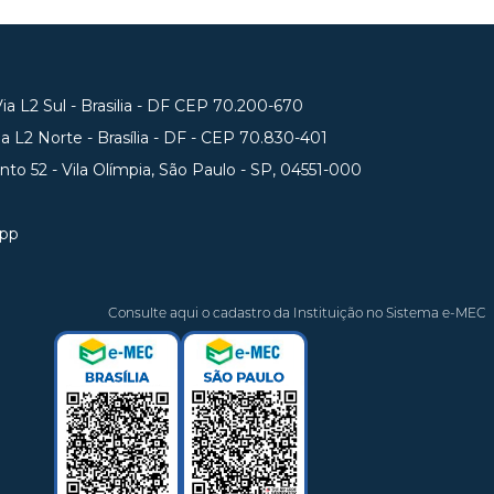
a L2 Sul - Brasilia - DF CEP 70.200-670
 L2 Norte - Brasília - DF - CEP 70.830-401
unto 52 - Vila Olímpia, São Paulo - SP, 04551-000
app
Consulte aqui o cadastro da Instituição no Sistema e-MEC