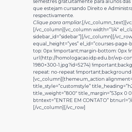
semestres gratuitamente para alunos das 
que estejam cursando Direito e Administr
respectivamente.
Clique para ampliar.
[/vc_column_text][vc
[/vc_column][vc_column width=”1/4″ el_cl
sidebar_id=”sidebar”][/vc_column][/vc_ro
equal_height=”yes” el_id=”courses-page-
top: 0px !important;margin-bottom: 0px 
url(http://homologacao.idp.edu.br/wp-co
1980×300-1.jpg?id=5274) !important;back
repeat: no-repeat !important;background-si
[vc_column][themeum_action alignment=
title_style=”customstyle” title_heading=”h2″
title_weight=”800″ title_margin=”53px 0 0
btntext=”ENTRE EM CONTATO” btnurl=”/co
[/vc_column][/vc_row]