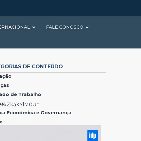
ERNACIONAL
FALE CONOSCO
EGORIAS DE CONTEÚDO
ação
nças
ado de Trabalho
os
lMkZkaXYlM0U=
tica Econômica e Governança
e