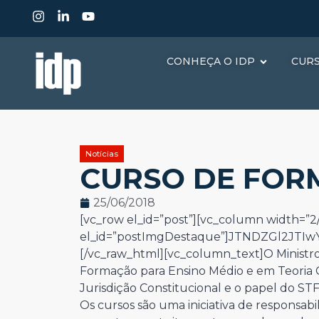
CONHEÇA O IDP
CUR
Notícias
CURSO DE FOR
25/06/2018
[vc_row el_id=”post”][vc_column width=”2/
el_id=”postImgDestaque”]JTNDZGl2JT
[/vc_raw_html][vc_column_text]O Ministr
Formação para Ensino Médio e em Teoria G
Jurisdição Constitucional e o papel do STF
Os cursos são uma iniciativa de responsabil