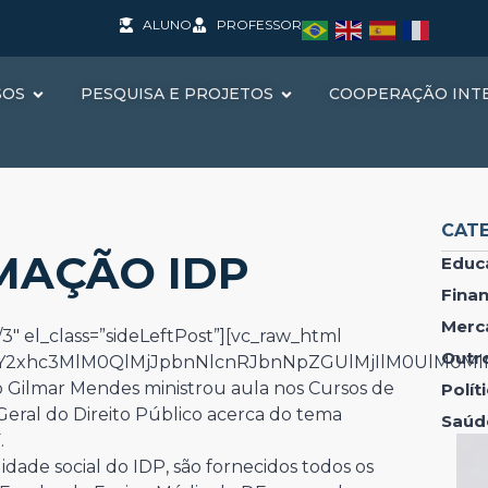
ALUNO
PROFESSOR
SOS
PESQUISA E PROJETOS
COOPERAÇÃO INT
CAT
MAÇÃO IDP
Educ
Fina
Merc
3″ el_class=”sideLeftPost”][vc_raw_html
Outr
IwY2xhc3MlM0QlMjJpbnNlcnRJbnNpZGUlMjIlM0UlM0M
o Gilmar Mendes ministrou aula nos Cursos de
Polí
eral do Direito Público acerca do tema
Saúd
.
idade social do IDP, são fornecidos todos os