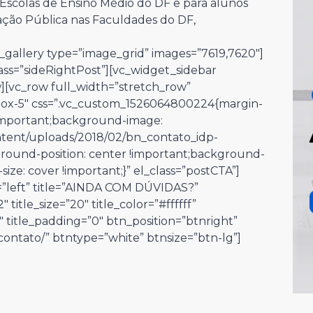
Escolas de Ensino Médio do DF e para alunos
ação Pública nas Faculdades do DF,
_gallery type=”image_grid” images=”7619,7620″]
ass=”sideRightPost”][vc_widget_sidebar
w][vc_row full_width=”stretch_row”
box-5″ css=”.vc_custom_1526064800224{margin-
!important;background-image:
ntent/uploads/2018/02/bn_contato_idp-
ground-position: center !important;background-
ze: cover !important;}” el_class=”postCTA”]
”left” title=”AINDA COM DÚVIDAS?”
 title_size=”20″ title_color=”#ffffff”
″ title_padding=”0″ btn_position=”btnright”
ntato/” btntype=”white” btnsize=”btn-lg”]