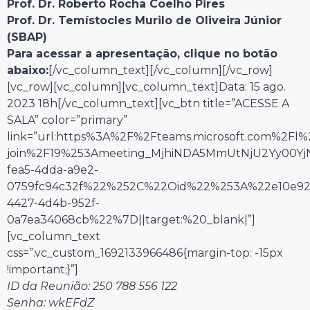
Prof. Dr. Roberto Rocha Coelho Pires
Prof. Dr. Temístocles Murilo de Oliveira Júnior
(SBAP)
Para acessar a apresentação, clique no botão
abaixo:
[/vc_column_text][/vc_column][/vc_row]
[vc_row][vc_column][vc_column_text]Data: 15 ago.
2023 18h[/vc_column_text][vc_btn title=”ACESSE A
SALA” color=”primary”
link=”url:https%3A%2F%2Fteams.microsoft.com%2Fl
join%2F19%253Ameeting_MjhiNDA5MmUtNjU2Yy00
fea5-4dda-a9e2-
0759fc94c32f%22%252C%22Oid%22%253A%22e10e92
4427-4d4b-952f-
0a7ea34068cb%22%7D||target:%20_blank|”]
[vc_column_text
css=”.vc_custom_1692133966486{margin-top: -15px
!important;}”]
ID da Reunião: 250 788 556 122
Senha: wkEFdZ