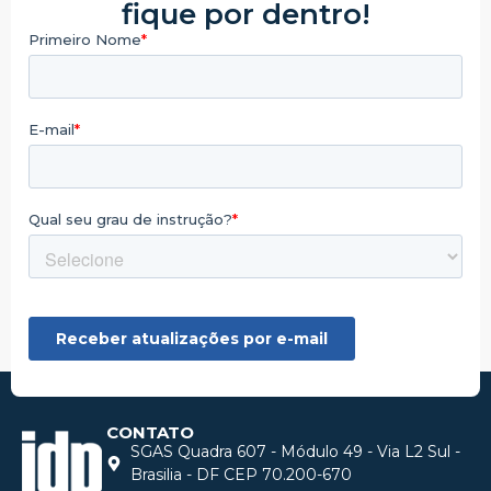
fique por dentro!
CONTATO
SGAS Quadra 607 - Módulo 49 - Via L2 Sul -
Brasilia - DF CEP 70.200-670