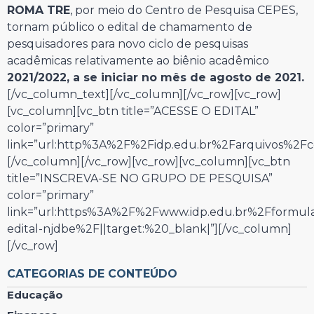
ROMA TRE
, por meio do Centro de Pesquisa CEPES,
tornam público o edital de chamamento de
pesquisadores para novo ciclo de pesquisas
acadêmicas relativamente ao biênio acadêmico
2021/2022, a se iniciar no mês de agosto de 2021.
[/vc_column_text][/vc_column][/vc_row][vc_row]
[vc_column][vc_btn title=”ACESSE O EDITAL”
color=”primary”
link=”url:http%3A%2F%2Fidp.edu.br%2Farquivos%2Fc
[/vc_column][/vc_row][vc_row][vc_column][vc_btn
title=”INSCREVA-SE NO GRUPO DE PESQUISA”
color=”primary”
link=”url:https%3A%2F%2Fwww.idp.edu.br%2Fformula
edital-njdbe%2F||target:%20_blank|”][/vc_column]
[/vc_row]
CATEGORIAS DE CONTEÚDO
Educação