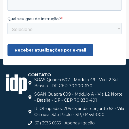
CONTATO
SGAS Quadra 607 - Módulo 49 - Via L2 Sul -
Brasilia - DF CEP 70.200-670
SGAN Quadra 609 - Módulo A - Via L2 Norte
- Brasília - DF - CEP 70.830-401
R. Olimpíadas, 205 - 5 andar conjunto 52 - Vila
Olímpia, São Paulo - SP, 04551-000
(61) 3535-6565 - Apenas ligação