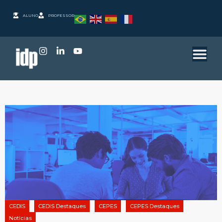
ALUNO
PROFESSOR
CEDIS
CEDIS Destaques
CEPES
CEPES Destaques
Notícias