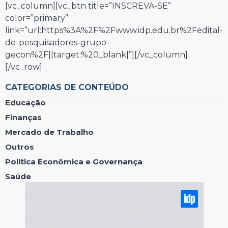
[vc_column][vc_btn title=”INSCREVA-SE”
color=”primary”
link=”url:https%3A%2F%2Fwww.idp.edu.br%2Fedital-
de-pesquisadores-grupo-
gecon%2F||target:%20_blank|”][/vc_column]
[/vc_row]
CATEGORIAS DE CONTEÚDO
Educação
Finanças
Mercado de Trabalho
Outros
Política Econômica e Governança
Saúde