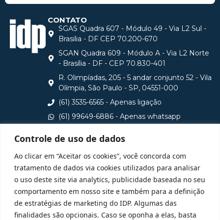
CONTATO
SGAS Quadra 607 - Módulo 49 - Via L2 Sul -
Brasilia - DF CEP 70.200-670
SGAN Quadra 609 - Módulo A - Via L2 Norte
- Brasília - DF - CEP 70.830-401
R. Olimpíadas, 205 - 5 andar conjunto 52 - Vila
Olímpia, São Paulo - SP, 04551-000
(61) 3535-6565 - Apenas ligação
(61) 99649-6886 - Apenas whatsapp
central@idp.edu.br
Controle de uso de dados
Consulte aqui o cadastro da Instituição no Sistema e-
Ao clicar em “Aceitar os cookies”, você concorda com
MEC
tratamento de dados via cookies utilizados para analisar
o uso deste site via analytics, publicidade baseada no seu
comportamento em nosso site e também para a definição
de estratégias de marketing do IDP. Algumas das
finalidades são opcionais. Caso se oponha a elas, basta