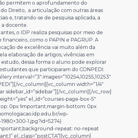
ação permitem o aprofundamento do
 Direito, a articulação com outras áreas
is e, tratando-se de pesquisa aplicada, a
a a docente.
ntes, o IDP realiza pesquisas por meio de
e financeiro, como o PAPIN e PAGRUP. A
ucação de excelência vai muito além da
pela elaboração de artigos, vivências em
 estudo, dessa forma o aluno pode explorar
s estudantes que participaram do CONPEDI.
lery interval=”3″ images=”10254,10255,10253″
EDI”][/vc_column][vc_column width=”1/4″
ar sidebar_id=”sidebar”][/vc_column][/vc_row]
eight=”yes” el_id=”courses-page-box-5″
op: 0px !important;margin-bottom: 0px
/homologacao.idp.edu.br/wp-
-1980×300-1.jpg?id=5274)
!important;background-repeat: no-repeat
ant;}” el_class=”postCTA”][vc_column]