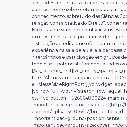
atividades de pesquisa durante a gradu
conhecimento sobre determinado campo do
conhecimento, sobretudo das Ciências Socia
relação com a prática do Direito”, coment
Na busca de sempre incentivar seus estuda
grupos de estudo e programas de suport
instituição acredita que oferecer uma ed
experiência na sala de aula, ela perpassa 
intercâmbios e participação em grupos de
todo o seu potencial. Parabéns a todos o
[/vc_column_text][vc_empty_space][vc_gal
title=”Alunos que compareceram ao CONP
el_class=”sideRightPost”][vc_widget_sideb
[vc_row full_width=”stretch_row” equal_h
css=”.vc_custom_1526064800224{margin-t
!important;background-image: url(http:/
content/uploads/2018/02/bn_contato_idp
!important;background-position: center 
!important;background-size: cover !import