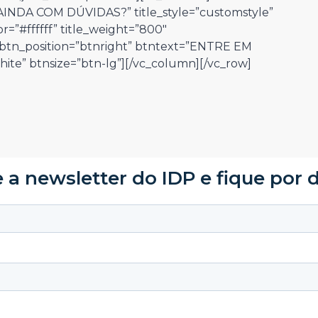
”AINDA COM DÚVIDAS?” title_style=”customstyle”
or=”#ffffff” title_weight=”800″
″ btn_position=”btnright” btntext=”ENTRE EM
ite” btnsize=”btn-lg”][/vc_column][/vc_row]
 a newsletter do IDP e fique por 