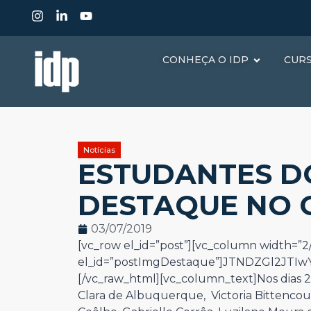
CONHEÇA O IDP
CUR
Notícias
ESTUDANTES D
DESTAQUE NO 
03/07/2019
[vc_row el_id=”post”][vc_column width=”2/
el_id=”postImgDestaque”]JTNDZGl2JT
[/vc_raw_html][vc_column_text]
Nos dias 
Clara de Albuquerque, Victoria Bittencour