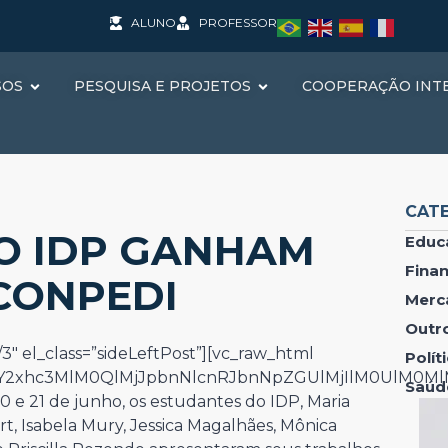
ALUNO
PROFESSOR
SOS
PESQUISA E PROJETOS
COOPERAÇÃO INT
CAT
O IDP GANHAM
Educ
Fina
CONPEDI
Merc
Outr
3″ el_class=”sideLeftPost”][vc_raw_html
Polí
IwY2xhc3MlM0QlMjJpbnNlcnRJbnNpZGUlMjIlM0UlM0M
Saúd
20 e 21 de junho, os estudantes do IDP, Maria
t, Isabela Mury, Jessica Magalhães, Mônica