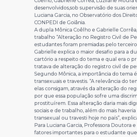
Coêlho, Gabrielle Corrêa, Luzilane Moura 
desenvolvidos,
sob supervisão de suas orie
Luciana Garcia,
no Observatório dos Direi
CONPEDI de Goiânia.
A dupla Mônica Coêlho e Gabrielle Corrê
trabalho “Alteração no Registro Civil de Pe
estudantes foram premiadas pelo terceiro
Gabrielle explica o maior desafio para a 
cartório a respeito do tema e qual era o 
tratava de alteração do registro civil de p
Segundo Mônica, a importância do tema é
transexuais e travestis. “A relevância do t
elas consigam, através da alteração do reg
por que essa população sofre uma discrim
prostituírem. Essa alteração daria mais d
sociais e de trabalho, além do mais haveri
transexual ou travesti hoje no país”, explic
Para Luciana Garcia, Professora Doutora e
fatores importantes para o estudante que 