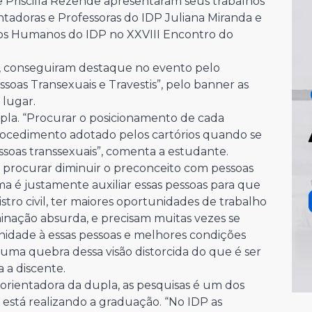
e Priscilla Rezende apresentaram seus trabalhos
ntadoras e Professoras do IDP Juliana Miranda e
tos Humanos do IDP no
XXVIII Encontro do
a, conseguiram destaque no evento pelo
ssoas Transexuais e Travestis”, pelo banner as
 lugar.
dupla. “Procurar o posicionamento de cada
procedimento adotado pelos cartórios quando se
essoas transsexuais”, comenta a estudante.
 procurar diminuir o preconceito com pessoas
ema é justamente auxiliar essas pessoas para que
istro civil, ter maiores oportunidades de trabalho
inação absurda, e precisam muitas vezes se
ignidade à essas pessoas e melhores condições
a uma quebra dessa visão distorcida do que é ser
a a discente.
 orientadora da dupla, as pesquisas é um dos
está realizando a graduação. “No IDP as