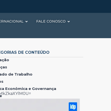
ERNACIONAL
FALE CONOSCO
EGORIAS DE CONTEÚDO
ação
nças
ado de Trabalho
os
tica Econômica e Governança
lMkZkaXYlM0U=
e