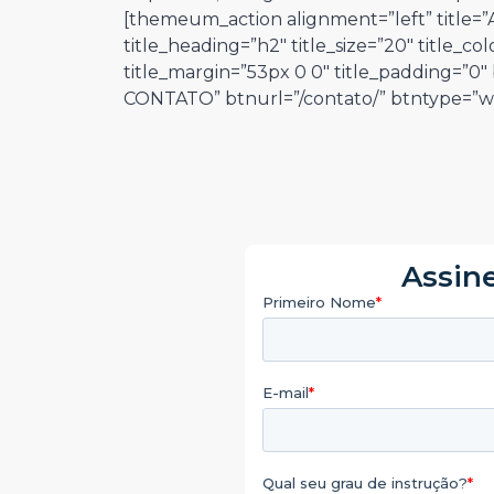
[themeum_action alignment=”left” title=
title_heading=”h2″ title_size=”20″ title_col
title_margin=”53px 0 0″ title_padding=”0
CONTATO” btnurl=”/contato/” btntype=”wh
Assine