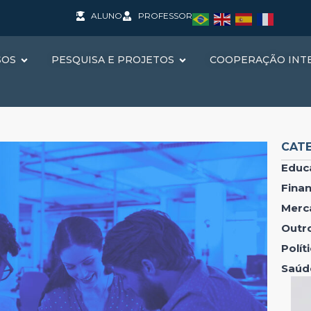
ALUNO
PROFESSOR
SOS
PESQUISA E PROJETOS
COOPERAÇÃO INT
CAT
Educ
Fina
Merc
Outr
Polí
Saúd