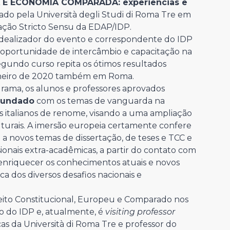
 E ECONOMIA COMPARADA: experiências e
zado pela Università degli Studi di Roma Tre em
ção Stricto Sensu da EDAP/IDP.
 idealizador do evento e correspondente do IDP
a oportunidade de intercâmbio e capacitação na
 segundo curso repita os ótimos resultados
 janeiro de 2020 também em Roma.
grama, os alunos e professores aprovados
ofundado
com os temas de vanguarda na
s italianos de renome, visando a uma ampliação
ulturais. A imersão europeia certamente confere
 novos temas de dissertação, de teses e TCC e
onais extra-acadêmicas, a partir do contato com
a enriquecer os conhecimentos atuais e novos
a dos diversos desafios nacionais e
reito Constitucional, Europeu e Comparado nos
 do IDP e, atualmente, é
visiting professor
as da Università di Roma Tre e professor do