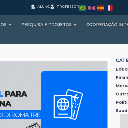
ALUNO
PROFESSOR
SOS
PESQUISA E PROJETOS
COOPERAÇÃO INT
CAT
Educ
Fina
Merc
Outr
Polí
Saúd