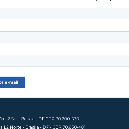
a L2 Sul - Brasilia - DF CEP 70.200-670
 L2 Norte - Brasília - DF - CEP 70.830-401