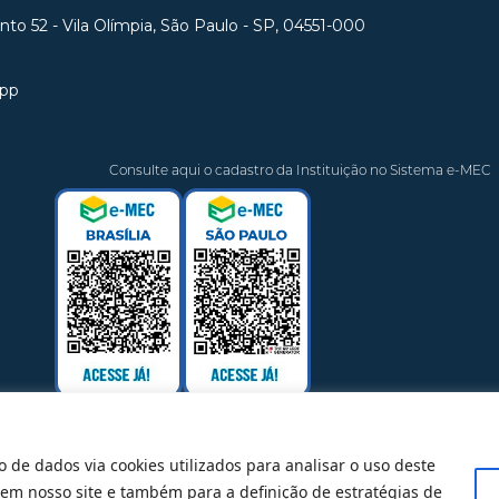
unto 52 - Vila Olímpia, São Paulo - SP, 04551-000
app
Consulte aqui o cadastro da Instituição no Sistema e-MEC
o de dados via cookies utilizados para analisar o uso deste
 em nosso site e também para a definição de estratégias de