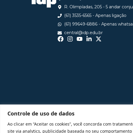
R. Olimpíadas, 205 - 5 andar conj
(61) 3535-6565 - Apenas ligação
(61) 99649-6886 - Apenas whats
central@idp.edu.br
Controle de uso de dados
Ao clicar em “Aceitar os cookies”, você concorda com tratament
site via analytics, publicidade baseada no seu comportamento