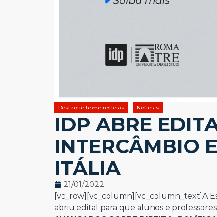
Destaque home notícias
Notícias
IDP ABRE EDIT
INTERCÂMBIO E
ITÁLIA
21/01/2022
[vc_row][vc_column][vc_column_text]
A E
abriu edital para que alunos e professore