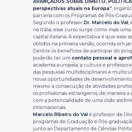
AVANÇADOS SOBRE DIREITO, POLÍTICA
perspectivas atuais na Europa”
, organi
parceria com os Programas de Pós-Gradua
Segundo o professor
Dr. Marcelo do Val
,
na Itália, esse curso surge como mais um
capital italiana. A expectativa é que esse
obtidos na primeira versão, ocorrida em
Dentre os benefícios de participar do pro
poderão ter um
contato pessoal e apr
academia europeia, a cultura e professore
das pesquisas multidisciplinares e multic
novas oportunidades de desenvolvimento a
mesmo a consecução de atividades profissi
os profissionais estrangeiros, de maneira 
com a potencialidade de uma visão sistêmic
internacionais.
Marcelo Ribeiro do Val
é professor de Di
programas de Graduação e Pós-graduação
junto ao Departamento de Ciências Polític