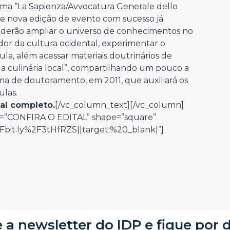
oma “La Sapienza/Avvocatura Generale dello
de nova edição de evento com sucesso já
oderão ampliar o universo de conhecimentos no
or da cultura ocidental, experimentar o
ula, além acessar materiais doutrinários de
 e a culinária local”, compartilhando um pouco a
ma de doutoramento, em 2011, que auxiliará os
ulas.
tal completo.
[/vc_column_text][/vc_column]
le=”CONFIRA O EDITAL” shape=”square”
Fbit.ly%2F3tHfRZS||target:%20_blank|”]
 a newsletter do IDP e fique por 