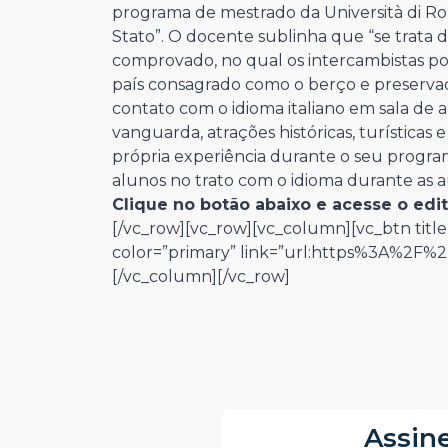
programa de mestrado da Università di R
Stato”. O docente sublinha que “se trata 
comprovado, no qual os intercambistas p
país consagrado como o berço e preservad
contato com o idioma italiano em sala de a
vanguarda, atrações históricas, turísticas
própria experiência durante o seu progra
alunos no trato com o idioma durante as a
Clique no botão abaixo e acesse o edi
[/vc_row][vc_row][vc_column][vc_btn tit
color=”primary” link=”url:https%3A%2F%2
[/vc_column][/vc_row]
Assine