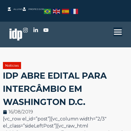
ALUNO
PROFESSOR
Notícias
IDP ABRE EDITAL PARA
INTERCÂMBIO EM
WASHINGTON D.C.
16/08/2019
[vc_row el_id=”post”][vc_column width=”2/3″
el_class=”sideLeftPost”][vc_raw_html