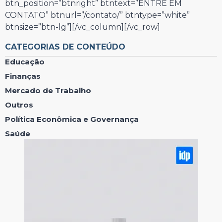
btn_position=”btnright” btntext=”ENTRE EM
CONTATO” btnurl=”/contato/” btntype=”white”
btnsize=”btn-lg”][/vc_column][/vc_row]
CATEGORIAS DE CONTEÚDO
Educação
Finanças
Mercado de Trabalho
Outros
Política Econômica e Governança
Saúde