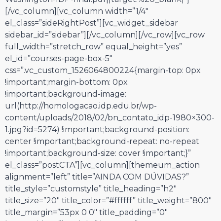
[/vc_column][vc_column width=”1/4″
el_class=”sideRightPost”][vc_widget_sidebar
sidebar_id=”sidebar”][/vc_column][/vc_row][vc_row
full_width=”stretch_row” equal_height=”yes”
el_id=”courses-page-box-5″
css=”.vc_custom_1526064800224{margin-top: 0px
!important;margin-bottom: 0px
!important;background-image:
url(http://homologacao.idp.edu.br/wp-
content/uploads/2018/02/bn_contato_idp-1980×300-
1.jpg?id=5274) !important;background-position:
center !important;background-repeat: no-repeat
!important;background-size: cover !important;}”
el_class=”postCTA”][vc_column][themeum_action
alignment=”left” title=”AINDA COM DÚVIDAS?”
title_style=”customstyle” title_heading=”h2″
title_size=”20″ title_color=”#ffffff” title_weight=”800″
title_margin=”53px 0 0″ title_padding=”0″