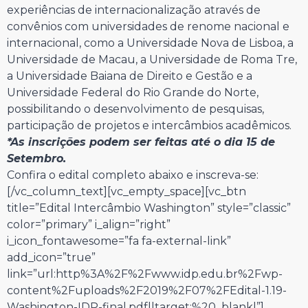
experiências de internacionalização através de
convênios com universidades de renome nacional e
internacional, como a Universidade Nova de Lisboa, a
Universidade de Macau, a Universidade de Roma Tre,
a Universidade Baiana de Direito e Gestão e a
Universidade Federal do Rio Grande do Norte,
possibilitando o desenvolvimento de pesquisas,
participação de projetos e intercâmbios acadêmicos.
*As inscrições podem ser feitas até o dia 15 de
Setembro.
Confira o edital completo abaixo e inscreva-se:
[/vc_column_text][vc_empty_space][vc_btn
title=”Edital Intercâmbio Washington” style=”classic”
color=”primary” i_align=”right”
i_icon_fontawesome=”fa fa-external-link”
add_icon=”true”
link=”url:http%3A%2F%2Fwww.idp.edu.br%2Fwp-
content%2Fuploads%2F2019%2F07%2FEdital-1.19-
Washington-IDP-final.pdf||target:%20_blank|”]