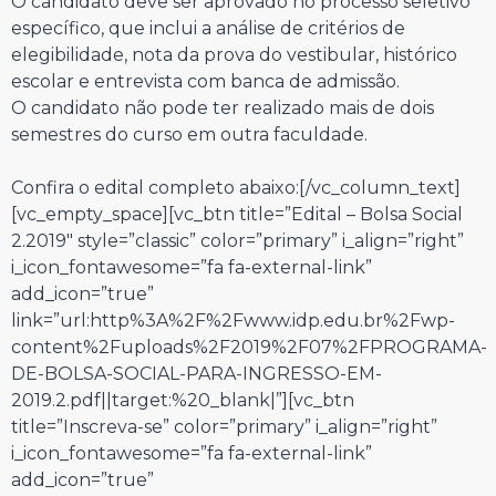
O candidato deve ser aprovado no processo seletivo
específico, que inclui a análise de critérios de
elegibilidade, nota da prova do vestibular, histórico
escolar e entrevista com banca de admissão.
O candidato não pode ter realizado mais de dois
semestres do curso em outra faculdade.
Confira o edital completo abaixo:[/vc_column_text]
[vc_empty_space][vc_btn title=”Edital – Bolsa Social
2.2019″ style=”classic” color=”primary” i_align=”right”
i_icon_fontawesome=”fa fa-external-link”
add_icon=”true”
link=”url:http%3A%2F%2Fwww.idp.edu.br%2Fwp-
content%2Fuploads%2F2019%2F07%2FPROGRAMA-
DE-BOLSA-SOCIAL-PARA-INGRESSO-EM-
2019.2.pdf||target:%20_blank|”][vc_btn
title=”Inscreva-se” color=”primary” i_align=”right”
i_icon_fontawesome=”fa fa-external-link”
add_icon=”true”