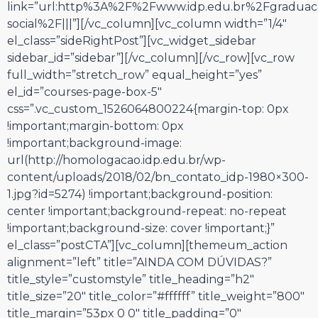
link=”url:http%3A%2F%2Fwww.idp.edu.br%2Fgraduac
social%2F|||”][/vc_column][vc_column width=”1/4″
el_class=”sideRightPost”][vc_widget_sidebar
sidebar_id=”sidebar”][/vc_column][/vc_row][vc_row
full_width=”stretch_row” equal_height=”yes”
el_id=”courses-page-box-5″
css=”.vc_custom_1526064800224{margin-top: 0px
!important;margin-bottom: 0px
!important;background-image:
url(http://homologacao.idp.edu.br/wp-
content/uploads/2018/02/bn_contato_idp-1980×300-
1.jpg?id=5274) !important;background-position:
center !important;background-repeat: no-repeat
!important;background-size: cover !important;}”
el_class=”postCTA”][vc_column][themeum_action
alignment=”left” title=”AINDA COM DÚVIDAS?”
title_style=”customstyle” title_heading=”h2″
title_size=”20″ title_color=”#ffffff” title_weight=”800″
title_margin=”53px 0 0″ title_padding=”0″