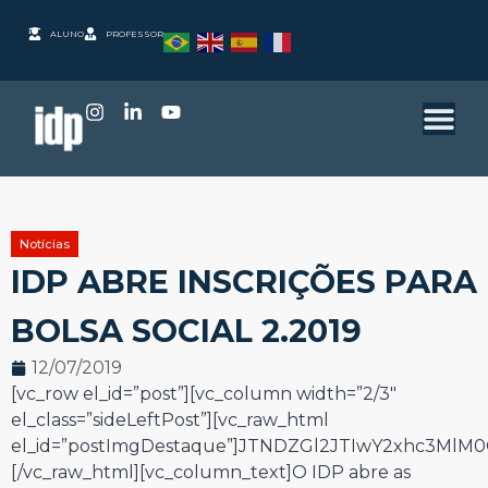
ALUNO
PROFESSOR
Notícias
IDP ABRE INSCRIÇÕES PARA
BOLSA SOCIAL 2.2019
12/07/2019
[vc_row el_id=”post”][vc_column width=”2/3″
el_class=”sideLeftPost”][vc_raw_html
el_id=”postImgDestaque”]JTNDZGl2JTIwY2xhc3Ml
[/vc_raw_html][vc_column_text]O IDP abre as