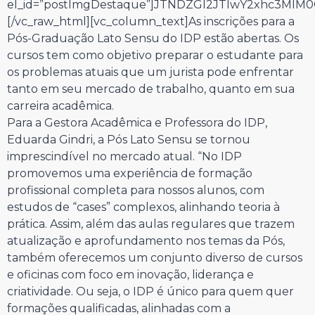
el_id=”postImgDestaque”]JTNDZGl2JTIwY2xhc3Ml
[/vc_raw_html][vc_column_text]As inscrições para a
Pós-Graduação Lato Sensu do IDP estão abertas. Os
cursos tem como objetivo preparar o estudante para
os problemas atuais que um jurista pode enfrentar
tanto em seu mercado de trabalho, quanto em sua
carreira acadêmica.
Para a Gestora Acadêmica e Professora do IDP,
Eduarda Gindri, a Pós Lato Sensu se tornou
imprescindível no mercado atual. “No IDP
promovemos uma experiência de formação
profissional completa para nossos alunos, com
estudos de “cases” complexos, alinhando teoria à
prática. Assim, além das aulas regulares que trazem
atualização e aprofundamento nos temas da Pós,
também oferecemos um conjunto diverso de cursos
e oficinas com foco em inovação, liderança e
criatividade. Ou seja, o IDP é único para quem quer
formações qualificadas, alinhadas com a