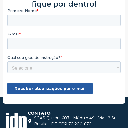
fique por dentro!
CONTATO
SGAS Quadra 607 - Módulo 49 - Via L2 Sul -
Brasilia - DF CEP 70.200-670