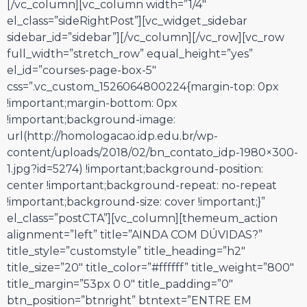
[/vc_column][vc_column width=”1/4″
el_class=”sideRightPost”][vc_widget_sidebar
sidebar_id=”sidebar”][/vc_column][/vc_row][vc_row
full_width=”stretch_row” equal_height=”yes”
el_id=”courses-page-box-5″
css=”.vc_custom_1526064800224{margin-top: 0px
!important;margin-bottom: 0px
!important;background-image:
url(http://homologacao.idp.edu.br/wp-
content/uploads/2018/02/bn_contato_idp-1980×300-
1.jpg?id=5274) !important;background-position:
center !important;background-repeat: no-repeat
!important;background-size: cover !important;}”
el_class=”postCTA”][vc_column][themeum_action
alignment=”left” title=”AINDA COM DÚVIDAS?”
title_style=”customstyle” title_heading=”h2″
title_size=”20″ title_color=”#ffffff” title_weight=”800″
title_margin=”53px 0 0″ title_padding=”0″
btn_position=”btnright” btntext=”ENTRE EM