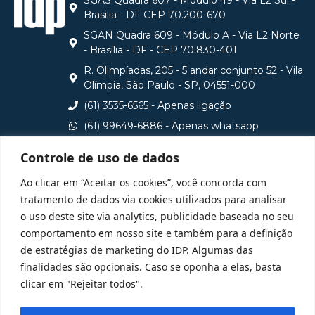
Brasilia - DF CEP 70.200-670
SGAN Quadra 609 - Módulo A - Via L2 Norte
- Brasília - DF - CEP 70.830-401
R. Olimpíadas, 205 - 5 andar conjunto 52 - Vila
Olímpia, São Paulo - SP, 04551-000
(61) 3535-6565 - Apenas ligação
(61) 99649-6886 - Apenas whatsapp
central@idp.edu.br
Controle de uso de dados
Consulte aqui o cadastro da Instituição no Sistema e-
Ao clicar em “Aceitar os cookies”, você concorda com
MEC
tratamento de dados via cookies utilizados para analisar
o uso deste site via analytics, publicidade baseada no seu
comportamento em nosso site e também para a definição
de estratégias de marketing do IDP. Algumas das
finalidades são opcionais. Caso se oponha a elas, basta
clicar em "Rejeitar todos".