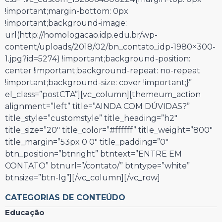
!important;margin-bottom: 0px
!important;background-image:
url(http://homologacao.idp.edu.br/wp-
content/uploads/2018/02/bn_contato_idp-1980×300-
1.jpg?id=5274) !important;background-position:
center !important;background-repeat: no-repeat
!important;background-size: cover !important;}”
el_class=”postCTA”][vc_column][themeum_action
alignment=”left” title=”AINDA COM DÚVIDAS?”
title_style=”customstyle” title_heading=”h2″
title_size=”20″ title_color=”#ffffff” title_weight=”800″
title_margin=”53px 0 0″ title_padding=”0″
btn_position=”btnright” btntext=”ENTRE EM
CONTATO” btnurl=”/contato/” btntype=”white”
btnsize=”btn-lg”][/vc_column][/vc_row]
CATEGORIAS DE CONTEÚDO
Educação