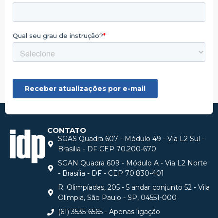
CONTATO
SGAS Quadra 607 - Módulo 49 - Via L2 Sul -
Brasilia - DF CEP 70.200-670
SGAN Quadra 609 - Módulo A - Via L2 Norte
- Brasília - DF - CEP 70.830-401
R. Olimpíadas, 205 - 5 andar conjunto 52 - Vila
Olímpia, São Paulo - SP, 04551-000
(61) 3535-6565 - Apenas ligação