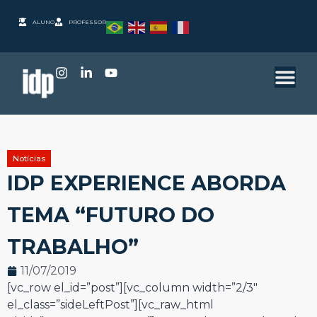
ALUNO
PROFESSOR
Notícias
IDP EXPERIENCE ABORDA
TEMA “FUTURO DO
TRABALHO”
11/07/2019
[vc_row el_id=”post”][vc_column width=”2/3″
el_class=”sideLeftPost”][vc_raw_html