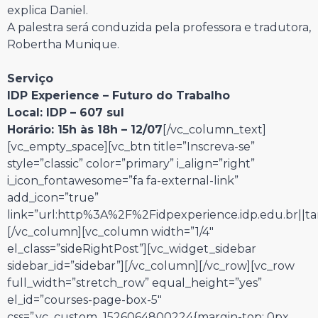
explica Daniel.
A palestra será conduzida pela professora e tradutora,
Robertha Munique.
Serviço
IDP Experience – Futuro do Trabalho
Local: IDP – 607 sul
Horário: 15h às 18h – 12/07
[/vc_column_text]
[vc_empty_space][vc_btn title=”Inscreva-se”
style=”classic” color=”primary” i_align=”right”
i_icon_fontawesome=”fa fa-external-link”
add_icon=”true”
link=”url:http%3A%2F%2Fidpexperience.idp.edu.br||ta
[/vc_column][vc_column width=”1/4″
el_class=”sideRightPost”][vc_widget_sidebar
sidebar_id=”sidebar”][/vc_column][/vc_row][vc_row
full_width=”stretch_row” equal_height=”yes”
el_id=”courses-page-box-5″
css=”.vc_custom_1526064800224{margin-top: 0px