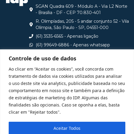
SGAN Quadra 609 - Módulo A - Via L2 Norte
- Brasília - DF - CEP 70.830-401
R. Olimpíadas, 205 - 5 andar conjunto 52 - Vila
Olímpia, São Paulo - SP, 04551-000
(61) 3535-6565 - Apenas ligação
(61) 99649-6886 - Apenas whatsapp
central@idp.edu.br
Controle de uso de dados
Consulte aqui o cadastro da Instituição no Sistema e-
Ao clicar em “Aceitar os cookies”, você concorda com
MEC
tratamento de dados via cookies utilizados para analisar
o uso deste site via analytics, publicidade baseada no seu
comportamento em nosso site e também para a definição
de estratégias de marketing do IDP. Algumas das
finalidades são opcionais. Caso se oponha a elas, basta
clicar em "Rejeitar todos".
Aceitar Todos