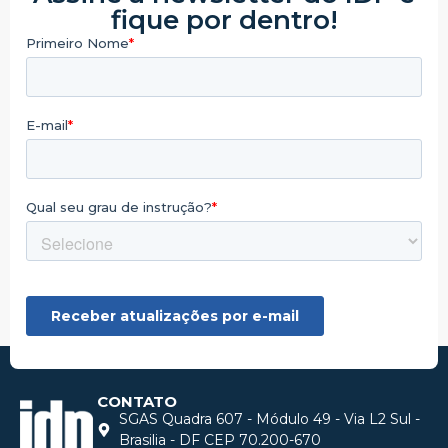
fique por dentro!
CONTATO
SGAS Quadra 607 - Módulo 49 - Via L2 Sul -
Brasilia - DF CEP 70.200-670