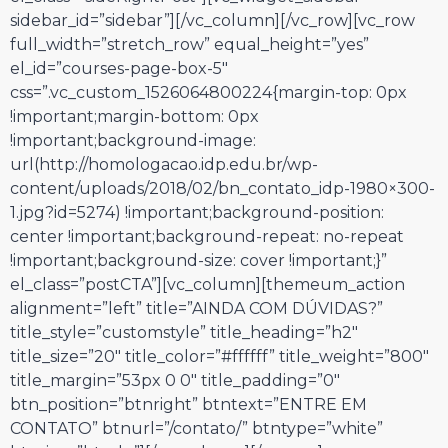
sidebar_id=”sidebar”][/vc_column][/vc_row][vc_row
full_width=”stretch_row” equal_height=”yes”
el_id=”courses-page-box-5″
css=”.vc_custom_1526064800224{margin-top: 0px
!important;margin-bottom: 0px
!important;background-image:
url(http://homologacao.idp.edu.br/wp-
content/uploads/2018/02/bn_contato_idp-1980×300-
1.jpg?id=5274) !important;background-position:
center !important;background-repeat: no-repeat
!important;background-size: cover !important;}”
el_class=”postCTA”][vc_column][themeum_action
alignment=”left” title=”AINDA COM DÚVIDAS?”
title_style=”customstyle” title_heading=”h2″
title_size=”20″ title_color=”#ffffff” title_weight=”800″
title_margin=”53px 0 0″ title_padding=”0″
btn_position=”btnright” btntext=”ENTRE EM
CONTATO” btnurl=”/contato/” btntype=”white”