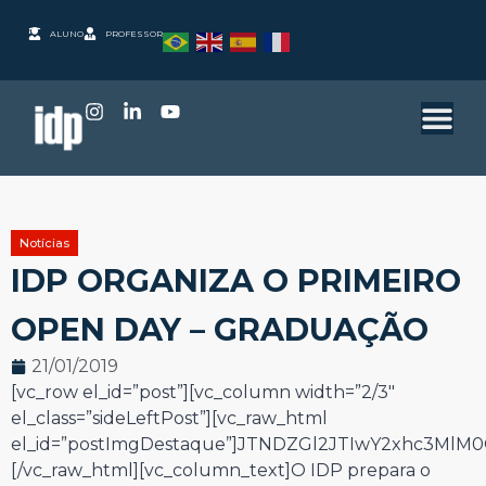
ALUNO
PROFESSOR
Notícias
IDP ORGANIZA O PRIMEIRO
OPEN DAY – GRADUAÇÃO
21/01/2019
[vc_row el_id=”post”][vc_column width=”2/3″
el_class=”sideLeftPost”][vc_raw_html
el_id=”postImgDestaque”]JTNDZGl2JTIwY2xhc3Ml
[/vc_raw_html][vc_column_text]
O IDP prepara o