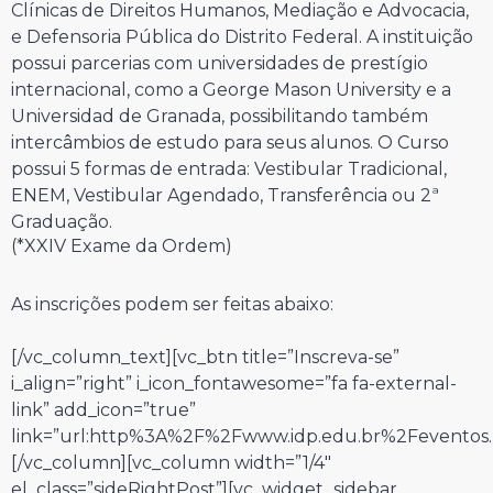
Clínicas de Direitos Humanos, Mediação e Advocacia,
e Defensoria Pública do Distrito Federal. A instituição
possui parcerias com universidades de prestígio
internacional, como a George Mason University e a
Universidad de Granada, possibilitando também
intercâmbios de estudo para seus alunos. O Curso
possui 5 formas de entrada: Vestibular Tradicional,
ENEM, Vestibular Agendado, Transferência ou 2ª
Graduação.
(*XXIV Exame da Ordem)
As inscrições podem ser feitas abaixo:
[/vc_column_text][vc_btn title=”Inscreva-se”
i_align=”right” i_icon_fontawesome=”fa fa-external-
link” add_icon=”true”
link=”url:http%3A%2F%2Fwww.idp.edu.br%2Feventos.||
[/vc_column][vc_column width=”1/4″
el_class=”sideRightPost”][vc_widget_sidebar