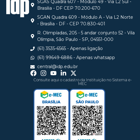
SGAS Quadra 607 - Módulo 49 - Via L2 Sul -
Brasilia - DF CEP 70.200-670
SGAN Quadra 609 - Módulo A - Via L2 Norte
- Brasília - DF - CEP 70.830-401
R. Olimpíadas, 205 - 5 andar conjunto 52 - Vila
Olímpia, São Paulo - SP, 04551-000
(61) 3535-6565 - Apenas ligação
(61) 99649-6886 - Apenas whatsapp
central@idp.edu.br
Consulte aqui o cadastro da Instituição no Sistema e-
MEC