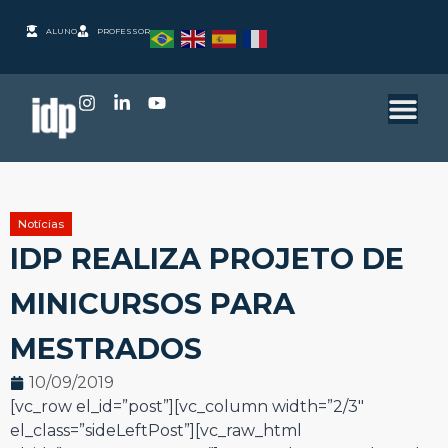
ALUNO
PROFESSOR
Notícias
IDP REALIZA PROJETO DE
MINICURSOS PARA
MESTRADOS
10/09/2019
[vc_row el_id=”post”][vc_column width=”2/3″
el_class=”sideLeftPost”][vc_raw_html