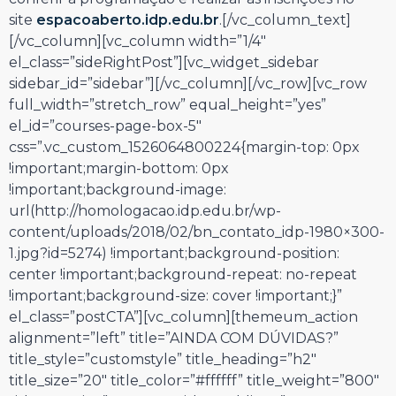
site
espacoaberto.idp.edu.br
.[/vc_column_text]
[/vc_column][vc_column width=”1/4″
el_class=”sideRightPost”][vc_widget_sidebar
sidebar_id=”sidebar”][/vc_column][/vc_row][vc_row
full_width=”stretch_row” equal_height=”yes”
el_id=”courses-page-box-5″
css=”.vc_custom_1526064800224{margin-top: 0px
!important;margin-bottom: 0px
!important;background-image:
url(http://homologacao.idp.edu.br/wp-
content/uploads/2018/02/bn_contato_idp-1980×300-
1.jpg?id=5274) !important;background-position:
center !important;background-repeat: no-repeat
!important;background-size: cover !important;}”
el_class=”postCTA”][vc_column][themeum_action
alignment=”left” title=”AINDA COM DÚVIDAS?”
title_style=”customstyle” title_heading=”h2″
title_size=”20″ title_color=”#ffffff” title_weight=”800″