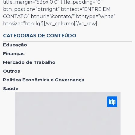
title_margin=”53px 0 0″ title_padding=”0″
btn_position=”btnright” btntext=”ENTRE EM
CONTATO” btnurl=”/contato/” btntype=”white”
btnsize=”btn-lg”][/vc_column][/vc_row]
CATEGORIAS DE CONTEÚDO
Educação
Finanças
Mercado de Trabalho
Outros
Política Econômica e Governança
Saúde