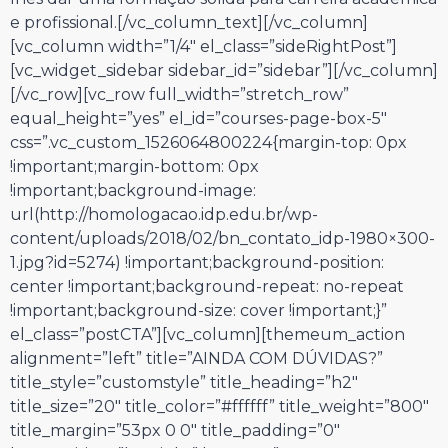
e profissional.
[/vc_column_text][/vc_column]
[vc_column width=”1/4″ el_class=”sideRightPost”]
[vc_widget_sidebar sidebar_id=”sidebar”][/vc_column]
[/vc_row][vc_row full_width=”stretch_row”
equal_height=”yes” el_id=”courses-page-box-5″
css=”.vc_custom_1526064800224{margin-top: 0px
!important;margin-bottom: 0px
!important;background-image:
url(http://homologacao.idp.edu.br/wp-
content/uploads/2018/02/bn_contato_idp-1980×300-
1.jpg?id=5274) !important;background-position:
center !important;background-repeat: no-repeat
!important;background-size: cover !important;}”
el_class=”postCTA”][vc_column][themeum_action
alignment=”left” title=”AINDA COM DÚVIDAS?”
title_style=”customstyle” title_heading=”h2″
title_size=”20″ title_color=”#ffffff” title_weight=”800″
title_margin=”53px 0 0″ title_padding=”0″