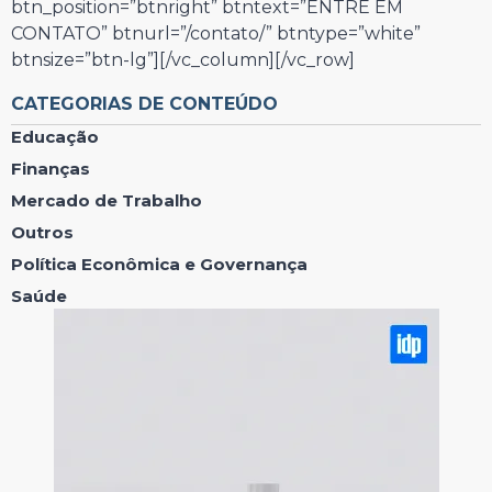
btn_position=”btnright” btntext=”ENTRE EM
CONTATO” btnurl=”/contato/” btntype=”white”
btnsize=”btn-lg”][/vc_column][/vc_row]
CATEGORIAS DE CONTEÚDO
Educação
Finanças
Mercado de Trabalho
Outros
Política Econômica e Governança
Saúde