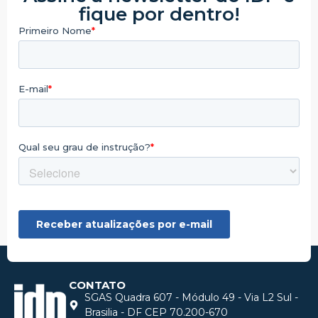
fique por dentro!
CONTATO
SGAS Quadra 607 - Módulo 49 - Via L2 Sul -
Brasilia - DF CEP 70.200-670