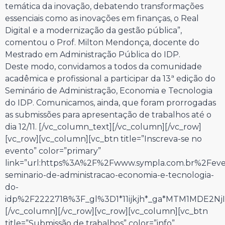
temática da inovação, debatendo transformações
essenciais como as inovações em finanças, o Real
Digital e a modernização da gestão pública”,
comentou o Prof. Milton Mendonça, docente do
Mestrado em Administração Pública do IDP.
Deste modo, convidamos a todos da comunidade
acadêmica e profissional a participar da 13ª edição do
Seminário de Administração, Economia e Tecnologia
do IDP. Comunicamos, ainda, que foram prorrogadas
as submissões para apresentação de trabalhos até o
dia 12/11.
[/vc_column_text][/vc_column][/vc_row]
[vc_row][vc_column][vc_btn title=”Inscreva-se no
evento” color=”primary”
link=”url:https%3A%2F%2Fwww.sympla.com.br%2Fev
seminario-de-administracao-economia-e-tecnologia-
do-
idp%2F2222718%3F_gl%3D1*11ijkjh*_ga*MTM1MDE2N
[/vc_column][/vc_row][vc_row][vc_column][vc_btn
title=”Submissão de trabalhos” color=”info”