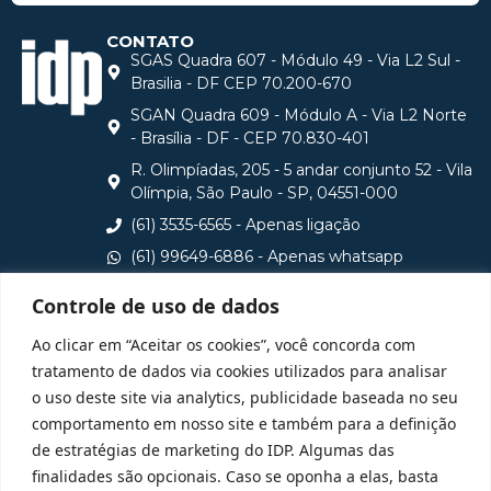
CONTATO
SGAS Quadra 607 - Módulo 49 - Via L2 Sul -
Brasilia - DF CEP 70.200-670
SGAN Quadra 609 - Módulo A - Via L2 Norte
- Brasília - DF - CEP 70.830-401
R. Olimpíadas, 205 - 5 andar conjunto 52 - Vila
Olímpia, São Paulo - SP, 04551-000
(61) 3535-6565 - Apenas ligação
(61) 99649-6886 - Apenas whatsapp
central@idp.edu.br
Controle de uso de dados
Consulte aqui o cadastro da Instituição no Sistema e-
Ao clicar em “Aceitar os cookies”, você concorda com
MEC
tratamento de dados via cookies utilizados para analisar
o uso deste site via analytics, publicidade baseada no seu
comportamento em nosso site e também para a definição
de estratégias de marketing do IDP. Algumas das
finalidades são opcionais. Caso se oponha a elas, basta