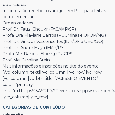
publicados.
Inscritos irão receber os artigos em PDF para leitura
complementar.
Organizadores:
Prof. Dr. Fauzi Choukr (FACAMP/SP)
Profa. Dra. Flaviane Barros (PUCMinas e UFOP/MG)
Prof. Dr. Vinicius Vasconcellos (IDP/DF e UEG/GO)
Prof. Dr. André Maya (FMP/RS)
Profa. Me. Daniela Elbeirg (PUCRS)
Prof. Me. Carolina Stein
Mais informações e inscrições no site do evento.
[/vc_column_text][/vc_column][/vc_row][vc_row]
[vc_column][vc_btn title=”ACESSE O EVENTO”
color=”primary”
link=”url:https%3A%2F%2Feventoibraspp.wixsite.com%
[/vc_column][/vc_row]
CATEGORIAS DE CONTEÚDO
Educação