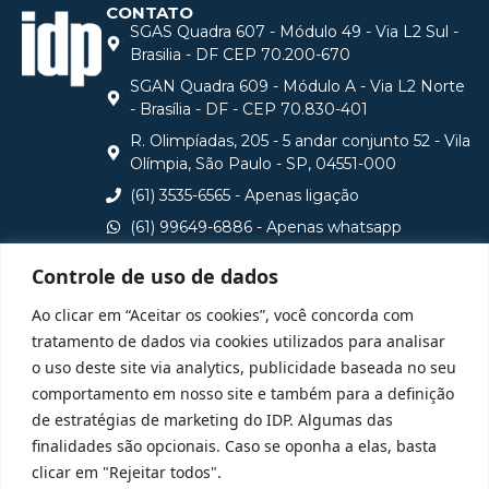
CONTATO
SGAS Quadra 607 - Módulo 49 - Via L2 Sul -
Brasilia - DF CEP 70.200-670
SGAN Quadra 609 - Módulo A - Via L2 Norte
- Brasília - DF - CEP 70.830-401
R. Olimpíadas, 205 - 5 andar conjunto 52 - Vila
Olímpia, São Paulo - SP, 04551-000
(61) 3535-6565 - Apenas ligação
(61) 99649-6886 - Apenas whatsapp
central@idp.edu.br
Controle de uso de dados
Consulte aqui o cadastro da Instituição no Sistema e-
Ao clicar em “Aceitar os cookies”, você concorda com
MEC
tratamento de dados via cookies utilizados para analisar
o uso deste site via analytics, publicidade baseada no seu
comportamento em nosso site e também para a definição
de estratégias de marketing do IDP. Algumas das
finalidades são opcionais. Caso se oponha a elas, basta
clicar em "Rejeitar todos".