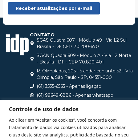
CONTATO
SGAS Quadra 607 - Módulo 49 - Via L2 Sul -
Brasilia - DF CEP 70.200-670
SGAN Quadra 609 - Módulo A - Via L2 Norte
- Brasília - DF - CEP 70.830-401
R. Olimpíadas, 205 - 5 andar conjunto 52 - Vila
Olímpia, São Paulo - SP, 04551-000
(61) 3535-6565 - Apenas ligação
(61) 99649-6886 - Apenas whatsapp
central@idp.edu.br
Controle de uso de dados
Consulte aqui o cadastro da Instituição no Sistema e-
Ao clicar em “Aceitar os cookies”, você concorda com
MEC
tratamento de dados via cookies utilizados para analisar
o uso deste site via analytics, publicidade baseada no seu