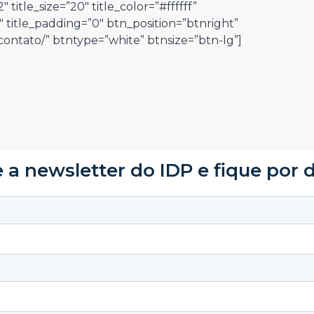
 title_size=”20″ title_color=”#ffffff”
″ title_padding=”0″ btn_position=”btnright”
ntato/” btntype=”white” btnsize=”btn-lg”]
 a newsletter do IDP e fique por 