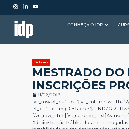
CONHEÇA O IDP
CUR
Notícias
MESTRADO DO 
INSCRIÇÕES P
11/06/2019
[vc_row el_id=”post”][vc_column width=”2/
el_id=”postImgDestaque”]JTNDZGl2JT
[/vc_raw_html][vc_column_text]
As inscri
Administração Pública foram prorrogadas 