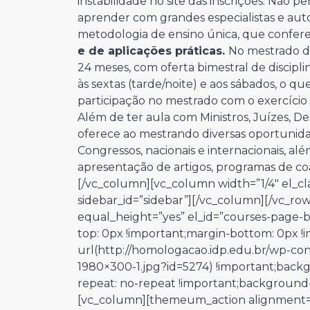
instabilidade no site das inscrições.
Não per
aprender com grandes especialistas e au
metodologia de ensino única, que confere es
e de aplicações práticas.
No mestrado do
24 meses, com oferta bimestral de disciplin
às sextas (tarde/noite) e aos sábados, o q
participação no mestrado com o exercício 
Além de ter aula com Ministros, Juízes, 
oferece ao mestrando diversas oportunida
Congressos, nacionais e internacionais, al
apresentação de artigos, programas de co
[/vc_column][vc_column width=”1/4″ el_cl
sidebar_id=”sidebar”][/vc_column][/vc_ro
equal_height=”yes” el_id=”courses-page-
top: 0px !important;margin-bottom: 0px 
url(http://homologacao.idp.edu.br/wp-co
1980×300-1.jpg?id=5274) !important;back
repeat: no-repeat !important;background-si
[vc_column][themeum_action alignment=