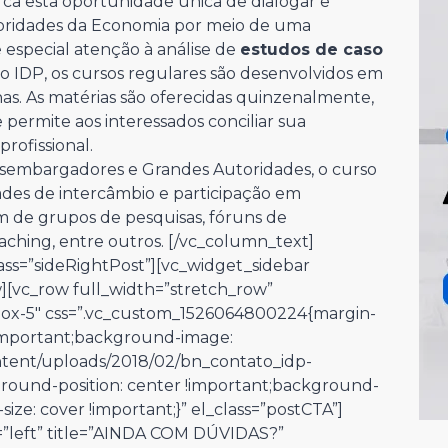
ca esta oportunidade única de dialogar e
toridades da Economia por meio de uma
pecial atenção à análise de
estudos de caso
 IDP, os cursos regulares são desenvolvidos em
as. As matérias são oferecidas quinzenalmente,
ue permite aos interessados conciliar sua
profissional.
Desembargadores e Grandes Autoridades, o curso
des de intercâmbio e participação em
ém de grupos de pesquisas, fóruns de
aching, entre outros.
[/vc_column_text]
ass=”sideRightPost”][vc_widget_sidebar
w][vc_row full_width=”stretch_row”
box-5″ css=”.vc_custom_1526064800224{margin-
!important;background-image:
ntent/uploads/2018/02/bn_contato_idp-
ground-position: center !important;background-
ze: cover !important;}” el_class=”postCTA”]
”left” title=”AINDA COM DÚVIDAS?”