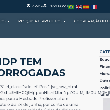
ALUNO
PROFESSOR
SOS
PESQUISA E PROJETOS
COOPERAÇÃO INT
CAT
IDP TEM
Educ
Fina
RORROGADAS
Merc
Outr
3″ el_class=”sideLeftPost”][vc_raw_html
Polí
IwY2xhc3MlM0QlMjJpbnNlcnRJbnNpZGUlMjIlM0UlM0M
Saúd
ções para o Mestrado Profissional em
até o dia 24 de junho, por conta de uma