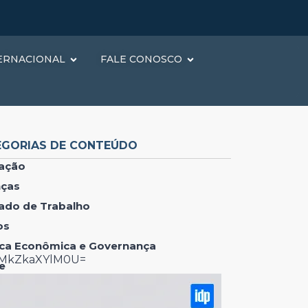
ERNACIONAL
FALE CONOSCO
EGORIAS DE CONTEÚDO
ação
nças
ado de Trabalho
os
tica Econômica e Governança
lMkZkaXYlM0U=
e