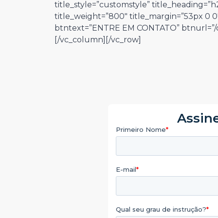
title_style=”customstyle” title_heading=”h2″
title_weight=”800″ title_margin=”53px 0 0
btntext=”ENTRE EM CONTATO” btnurl=”/co
[/vc_column][/vc_row]
Assine