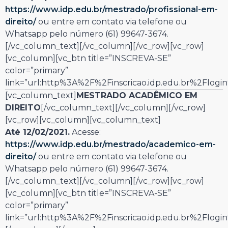
https://www.idp.edu.br/mestrado/profissional-em-
direito/
ou entre em contato via telefone ou
Whatsapp pelo número (61)
99647-3674
.
[/vc_column_text][/vc_column][/vc_row][vc_row]
[vc_column][vc_btn title=”INSCREVA-SE”
color=”primary”
link=”url:http%3A%2F%2Finscricao.idp.edu.br%2Flogin
[vc_column_text]
MESTRADO ACADÊMICO EM
DIREITO
[/vc_column_text][/vc_column][/vc_row]
[vc_row][vc_column][vc_column_text]
Até 12/02/2021.
Acesse:
https://www.idp.edu.br/mestrado/academico-em-
direito/
ou entre em contato via telefone ou
Whatsapp pelo número (61)
99647-3674
.
[/vc_column_text][/vc_column][/vc_row][vc_row]
[vc_column][vc_btn title=”INSCREVA-SE”
color=”primary”
link=”url:http%3A%2F%2Finscricao.idp.edu.br%2Flogin