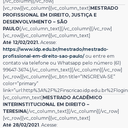
[/vc_column][/vc_row]
[vc_row][vc_column][vc_column_text]
MESTRADO
PROFISSIONAL EM DIREITO, JUSTIÇA E
DESENVOLVIMENTO – SÃO
PAULO
[/vc_column_text][/vc_column][/vc_row]
[vc_row][vc_column][vc_column_text]
Até 12/02/2021.
Acesse:
https://www.idp.edu.br/mestrado/mestrado-
profissional-em-direito-sao-paulo/
ou entre em
contato via telefone ou Whatsapp pelo número (61)
99647-3674
.[/vc_column_text][/vc_column][/vc_row]
[vc_row][vc_column][vc_btn title=”INSCREVA-SE”
color=”primary”
link=”url:http%3A%2F%2Finscricao.idp.edu.br%2Flogin
[vc_column_text]
MESTRADO ACADÊMICO
INTERINSTITUCIONAL EM DIREITO –
TERESINA
[/vc_column_text][/vc_column][/vc_row]
[vc_row][vc_column][vc_column_text]
Até 28/02/2021
. Acesse: