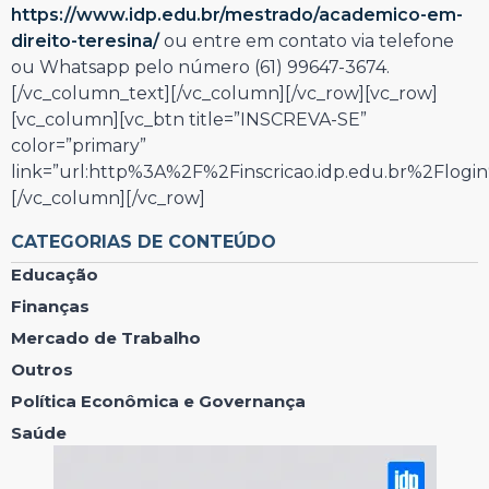
https://www.idp.edu.br/mestrado/academico-em-
direito-teresina/
ou entre em contato via telefone
ou Whatsapp pelo número (61)
99647-3674
.
[/vc_column_text][/vc_column][/vc_row][vc_row]
[vc_column][vc_btn title=”INSCREVA-SE”
color=”primary”
link=”url:http%3A%2F%2Finscricao.idp.edu.br%2Flogin
[/vc_column][/vc_row]
CATEGORIAS DE CONTEÚDO
Educação
Finanças
Mercado de Trabalho
Outros
Política Econômica e Governança
Saúde