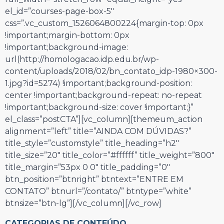
el_id=”courses-page-box-5″
css=”.vc_custom_1526064800224{margin-top: 0px
!important;margin-bottom: 0px
!important;background-image:
url(http://homologacao.idp.edu.br/wp-
content/uploads/2018/02/bn_contato_idp-1980×300-
1.jpg?id=5274) !important;background-position:
center !important;background-repeat: no-repeat
!important;background-size: cover !important;}”
el_class=”postCTA”][vc_column][themeum_action
alignment=”left” title=”AINDA COM DÚVIDAS?”
title_style=”customstyle” title_heading=”h2″
title_size=”20″ title_color=”#ffffff” title_weight=”800″
title_margin=”53px 0 0″ title_padding=”0″
btn_position=”btnright” btntext=”ENTRE EM
CONTATO” btnurl=”/contato/” btntype=”white”
btnsize=”btn-lg”][/vc_column][/vc_row]
CATEGORIAS DE CONTEÚDO