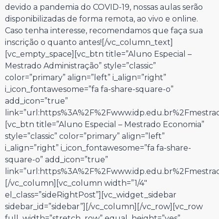
devido a pandemia do COVID-19, nossas aulas serão
disponibilizadas de forma remota, ao vivo e online.
Caso tenha interesse, recomendamos que faça sua
inscrição o quanto antes![/vc_column_text]
[vc_empty_space][vc_btn title=”Aluno Especial –
Mestrado Administração” style=”classic”
color=”primary” align=”left” i_align=”right”
i_icon_fontawesome=”fa fa-share-square-o”
add_icon=”true”
link=”url:https%3A%2F%2Fwww.idp.edu.br%2Fmestrado
[vc_btn title=”Aluno Especial – Mestrado Economia”
style=”classic” color=”primary” align=”left”
i_align=”right” i_icon_fontawesome=”fa fa-share-
square-o” add_icon=”true”
link=”url:https%3A%2F%2Fwww.idp.edu.br%2Fmestrad
[/vc_column][vc_column width=”1/4″
el_class=”sideRightPost”][vc_widget_sidebar
sidebar_id=”sidebar”][/vc_column][/vc_row][vc_row
full_width=”stretch_row” equal_height=”yes”