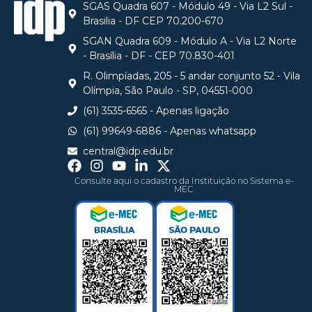
SGAS Quadra 607 - Módulo 49 - Via L2 Sul -
Brasilia - DF CEP 70.200-670
SGAN Quadra 609 - Módulo A - Via L2 Norte
- Brasília - DF - CEP 70.830-401
R. Olimpíadas, 205 - 5 andar conjunto 52 - Vila
Olímpia, São Paulo - SP, 04551-000
(61) 3535-6565 - Apenas ligação
(61) 99649-6886 - Apenas whatsapp
central@idp.edu.br
Consulte aqui o cadastro da Instituição no Sistema e-
MEC