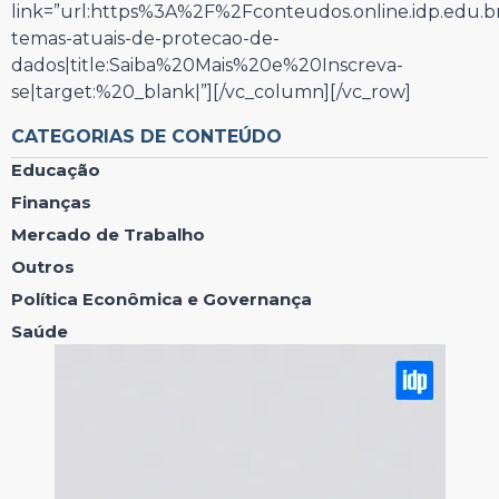
link=”url:https%3A%2F%2Fconteudos.online.idp.edu.b
temas-atuais-de-protecao-de-
dados|title:Saiba%20Mais%20e%20Inscreva-
se|target:%20_blank|”][/vc_column][/vc_row]
CATEGORIAS DE CONTEÚDO
Educação
Finanças
Mercado de Trabalho
Outros
Política Econômica e Governança
Saúde