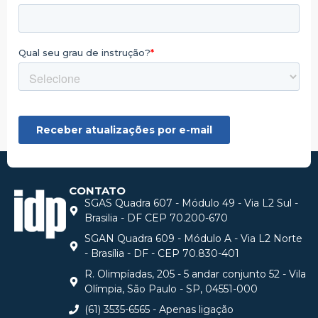
CONTATO
SGAS Quadra 607 - Módulo 49 - Via L2 Sul -
Brasilia - DF CEP 70.200-670
SGAN Quadra 609 - Módulo A - Via L2 Norte
- Brasília - DF - CEP 70.830-401
R. Olimpíadas, 205 - 5 andar conjunto 52 - Vila
Olímpia, São Paulo - SP, 04551-000
(61) 3535-6565 - Apenas ligação