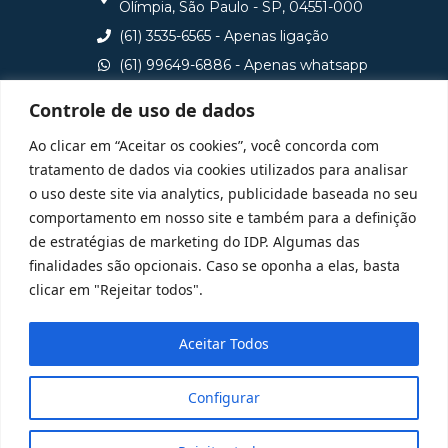
Olímpia, São Paulo - SP, 04551-000
(61) 3535-6565 - Apenas ligação
(61) 99649-6886 - Apenas whatsapp
central@idp.edu.br
Controle de uso de dados
Consulte aqui o cadastro da Instituição no Sistema e-
Ao clicar em “Aceitar os cookies”, você concorda com
MEC
tratamento de dados via cookies utilizados para analisar
o uso deste site via analytics, publicidade baseada no seu
comportamento em nosso site e também para a definição
de estratégias de marketing do IDP. Algumas das
finalidades são opcionais. Caso se oponha a elas, basta
clicar em "Rejeitar todos".
Aceitar Todos
Configurar