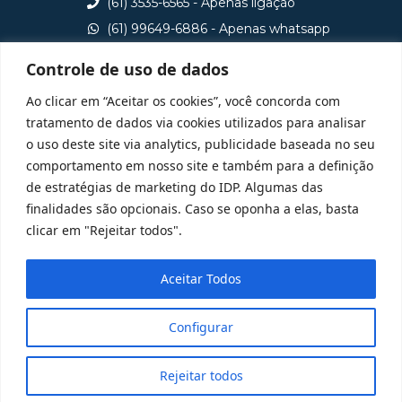
(61) 3535-6565 - Apenas ligação
(61) 99649-6886 - Apenas whatsapp
central@idp.edu.br
Controle de uso de dados
Consulte aqui o cadastro da Instituição no Sistema e-
Ao clicar em “Aceitar os cookies”, você concorda com
MEC
tratamento de dados via cookies utilizados para analisar
o uso deste site via analytics, publicidade baseada no seu
comportamento em nosso site e também para a definição
de estratégias de marketing do IDP. Algumas das
finalidades são opcionais. Caso se oponha a elas, basta
clicar em "Rejeitar todos".
Aceitar Todos
Configurar
Rejeitar todos
@ 2025 Todos Direitos Reservados