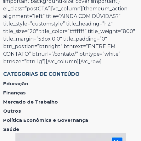
!important;background-size: cover !important;}”
el_class=”postCTA”][vc_column][themeum_action
alignment=”left” title=”AINDA COM DÚVIDAS?”
title_style=”customstyle” title_heading=”h2″
title_size=”20″ title_color=”#ffffff” title_weight=”800″
title_margin=”53px 0 0″ title_padding=”0″
btn_position=”btnright” btntext=”ENTRE EM
CONTATO” btnurl=”/contato/” btntype=”white”
btnsize=”btn-lg”][/vc_column][/vc_row]
CATEGORIAS DE CONTEÚDO
Educação
Finanças
Mercado de Trabalho
Outros
Política Econômica e Governança
Saúde