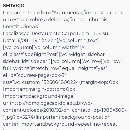
SERVIÇO
Lançamento do livro “Argumentação Constitucional:
um estudo sobre a deliberação nos Tribunais
Constitucionais”
Localização: Restaurante Carpe Diem – 104 sul
Data: 16/08 – 19h às 22h[/vc_column_text]
[/vc_column][vc_column width=”1/4″
el_class=”sideRightPost”][vc_widget_sidebar
sidebar_id=”sidebar”][/vc_column][/vc_row][vc_row
full_width=”stretch_row” equal_height=”yes”
el_id=”courses-page-box-5″
css=”.vc_custom_1526064800224{margin-top: 0px
!important;margin-bottom: 0px
!important;background-image:
url(http://homologacao.idp.edu.br/wp-
content/uploads/2018/02/bn_contato_idp-1980×300-
1.jpg?id=5274) !important;background-position:
center !important;background-repeat: no-repeat