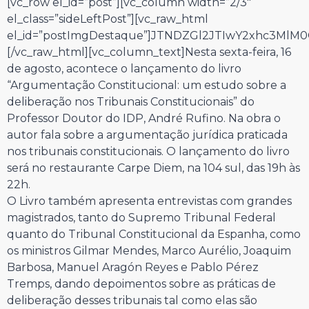
[vc_row el_id=”post”][vc_column width=”2/3″
el_class=”sideLeftPost”][vc_raw_html
el_id=”postImgDestaque”]JTNDZGl2JTIwY2xhc3Ml
[/vc_raw_html][vc_column_text]Nesta sexta-feira, 16
de agosto, acontece o lançamento do livro
“Argumentação Constitucional: um estudo sobre a
deliberação nos Tribunais Constitucionais” do
Professor Doutor do IDP, André Rufino. Na obra o
autor fala sobre a argumentação jurídica praticada
nos tribunais constitucionais. O lançamento do livro
será no restaurante Carpe Diem, na 104 sul, das 19h às
22h.
O Livro também apresenta entrevistas com grandes
magistrados, tanto do Supremo Tribunal Federal
quanto do Tribunal Constitucional da Espanha, como
os ministros Gilmar Mendes, Marco Aurélio, Joaquim
Barbosa, Manuel Aragón Reyes e Pablo Pérez
Tremps, dando depoimentos sobre as práticas de
deliberação desses tribunais tal como elas são