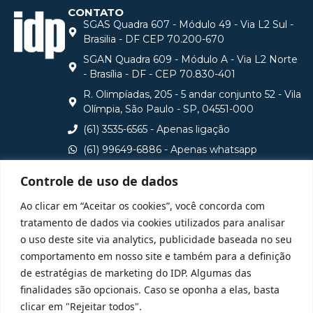
CONTATO
SGAS Quadra 607 - Módulo 49 - Via L2 Sul -
Brasilia - DF CEP 70.200-670
SGAN Quadra 609 - Módulo A - Via L2 Norte
- Brasília - DF - CEP 70.830-401
R. Olimpíadas, 205 - 5 andar conjunto 52 - Vila
Olímpia, São Paulo - SP, 04551-000
(61) 3535-6565 - Apenas ligação
(61) 99649-6886 - Apenas whatsapp
central@idp.edu.br
Controle de uso de dados
Consulte aqui o cadastro da Instituição no Sistema e-
Ao clicar em “Aceitar os cookies”, você concorda com
MEC
tratamento de dados via cookies utilizados para analisar
o uso deste site via analytics, publicidade baseada no seu
comportamento em nosso site e também para a definição
de estratégias de marketing do IDP. Algumas das
finalidades são opcionais. Caso se oponha a elas, basta
clicar em "Rejeitar todos".