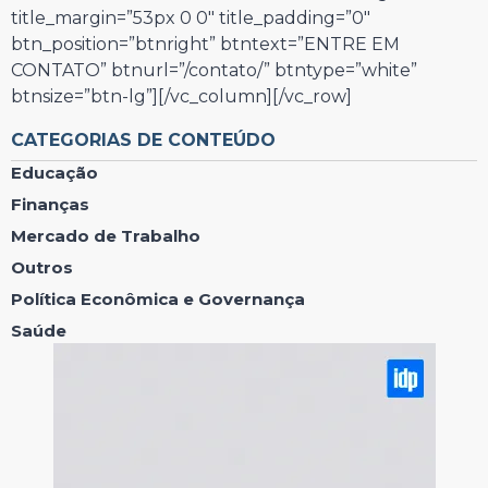
title_margin=”53px 0 0″ title_padding=”0″
btn_position=”btnright” btntext=”ENTRE EM
CONTATO” btnurl=”/contato/” btntype=”white”
btnsize=”btn-lg”][/vc_column][/vc_row]
CATEGORIAS DE CONTEÚDO
Educação
Finanças
Mercado de Trabalho
Outros
Política Econômica e Governança
Saúde