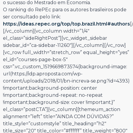
o sucesso do Mestrado em Economia.
O ranking do RePEc para os autores brasileiros pode
ser consultado pelo link:
https://ideas.repec.org/top/top.brazil.html#authors
[
[/vc_column][vc_column width=”1/4″
el_class=”sideRightPost”][vc_widget_sidebar
sidebar_id=”ca-sidebar-11260″][/vc_column][/vc_row]
[vc_row full_width=”stretch_row” equal_height=”yes”
el_id=”courses-page-box-5″
css=”.vc_custom_1519669873574{background-image:
url(https://idp.aproposta.com/wp-
content/uploads/2018/01/bn-increva-se.png?id=4393)
!important;background-position: center
!important;background-repeat: no-repeat
!important;background-size: cover !important;}”
el_class=”postCTA”][vc_column][themeum_action
alignment=”left” title=”AINDA COM DÚVIDAS?”
title_style=”customstyle” title_heading=”h2″
title_size=”20″ title_color=”#ffffff” title_weight=”800″