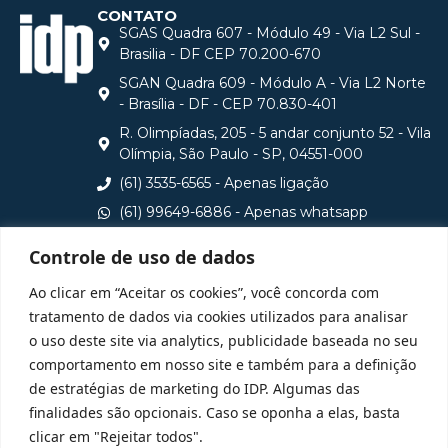
CONTATO
SGAS Quadra 607 - Módulo 49 - Via L2 Sul -
Brasilia - DF CEP 70.200-670
SGAN Quadra 609 - Módulo A - Via L2 Norte
- Brasília - DF - CEP 70.830-401
R. Olimpíadas, 205 - 5 andar conjunto 52 - Vila
Olímpia, São Paulo - SP, 04551-000
(61) 3535-6565 - Apenas ligação
(61) 99649-6886 - Apenas whatsapp
central@idp.edu.br
Controle de uso de dados
Consulte aqui o cadastro da Instituição no Sistema e-
Ao clicar em “Aceitar os cookies”, você concorda com
MEC
tratamento de dados via cookies utilizados para analisar
o uso deste site via analytics, publicidade baseada no seu
comportamento em nosso site e também para a definição
de estratégias de marketing do IDP. Algumas das
finalidades são opcionais. Caso se oponha a elas, basta
clicar em "Rejeitar todos".